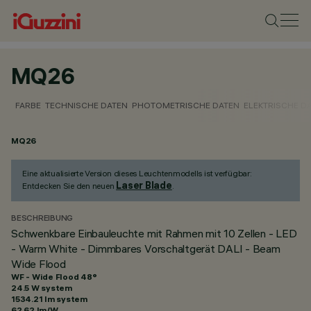
MQ26
FARBE
TECHNISCHE DATEN
PHOTOMETRISCHE DATEN
ELEKTRISCHE D
MQ26
Eine aktualisierte Version dieses Leuchtenmodells ist verfügbar:
Laser Blade
Entdecken Sie den neuen
.
BESCHREIBUNG
Schwenkbare Einbauleuchte mit Rahmen mit 10 Zellen - LED
- Warm White - Dimmbares Vorschaltgerät DALI - Beam
Wide Flood
WF - Wide Flood 48°
24.5 W system
1534.21 lm system
62.62 lm/W