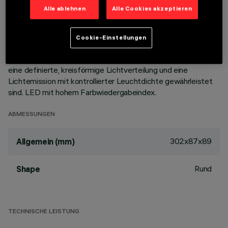
Korpus aus Aluminiumdruckguss mit 10 Zellen sieht die
Alle ablehnen
Alle Cookies akzeptieren
Möglichkeit vor, die Lichtemission mit einer Schwenkung von
+/- 30° auszurichten. Hochauflösungsoptiken aus
metallisiertem Thermoplast, in zurückgesetzter Position in
Cookie-Einstellungen
den schwarzen Blendschutz integriert; das optische System
ist so strukturiert, dass kein Punkt-Effekt entsteht, sondern
eine definierte, kreisförmige Lichtverteilung und eine
Lichtemission mit kontrollierter Leuchtdichte gewährleistet
sind. LED mit hohem Farbwiedergabeindex.
ABMESSUNGEN
302x87x89
Allgemein (mm)
Rund
Shape
TECHNISCHE LEISTUNG