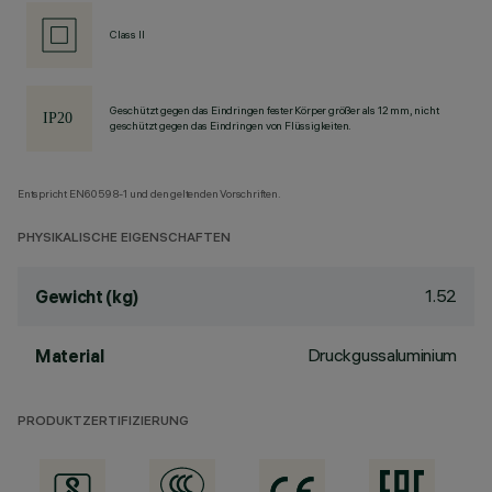
Class II
Geschützt gegen das Eindringen fester Körper größer als 12 mm, nicht
geschützt gegen das Eindringen von Flüssigkeiten.
Entspricht EN60598-1 und den geltenden Vorschriften.
PHYSIKALISCHE EIGENSCHAFTEN
1.52
Gewicht (kg)
Druckgussaluminium
Material
PRODUKTZERTIFIZIERUNG