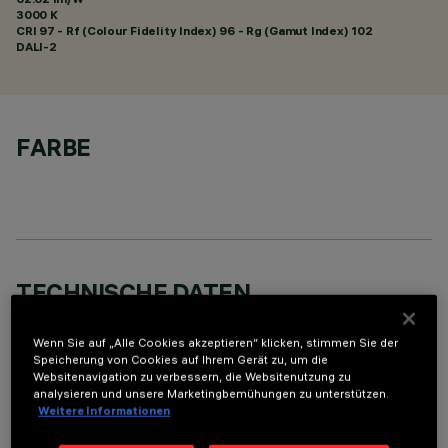
3000 K
CRI
97
- Rf (Colour Fidelity Index) 96 - Rg (Gamut Index) 102
DALI-2
FARBE
TECHNISCHE DATEN
LETZTES UPDATE: 07.08.2026
Wenn Sie auf „Alle Cookies akzeptieren“ klicken, stimmen Sie der
Speicherung von Cookies auf Ihrem Gerät zu, um die
BESCHREIBUNG
Websitenavigation zu verbessern, die Websitenutzung zu
analysieren und unsere Marketingbemühungen zu unterstützen.
Rechteckige Einbauleuchte mit LED. Strukturgehäuse aus
Weitere Informationen
profiliertem Stahlblech mit Anschlag-Außenrand. der lineare