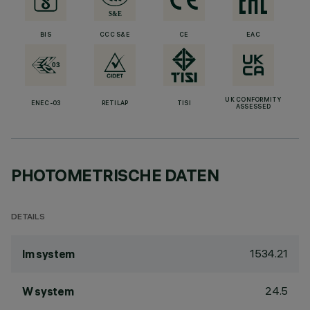
BIS
CCC S&E
CE
EAC
UK CONFORMITY
ENEC-03
RETILAP
TISI
ASSESSED
PHOTOMETRISCHE DATEN
DETAILS
1534.21
lm system
24.5
W system