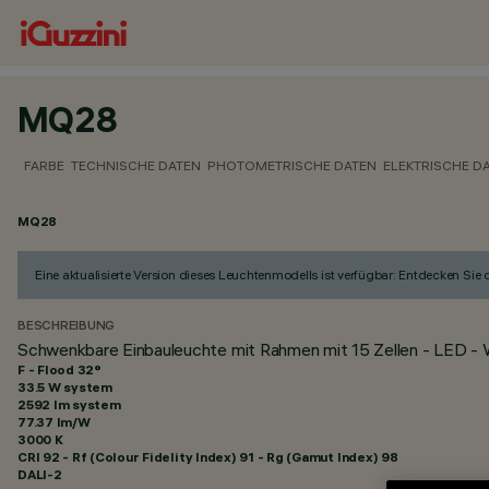
MQ28
FARBE
TECHNISCHE DATEN
PHOTOMETRISCHE DATEN
ELEKTRISCHE D
MQ28
Eine aktualisierte Version dieses Leuchtenmodells ist verfügbar: Entdecken Sie
BESCHREIBUNG
Schwenkbare Einbauleuchte mit Rahmen mit 15 Zellen - LED -
F - Flood 32°
33.5 W system
2592 lm system
77.37 lm/W
3000 K
CRI
92
- Rf (Colour Fidelity Index) 91 - Rg (Gamut Index) 98
DALI-2