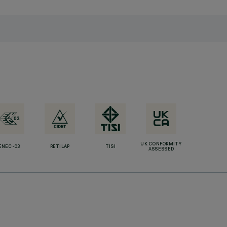
UK CONFORMITY
ENEC-03
RETILAP
TISI
ASSESSED