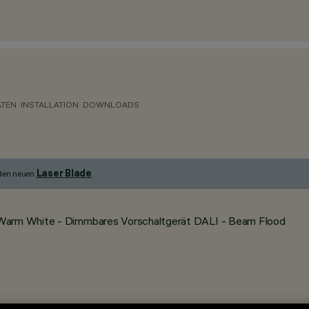
ATEN
INSTALLATION
DOWNLOADS
Laser Blade
 den neuen
.
 Warm White - Dimmbares Vorschaltgerät DALI - Beam Flood