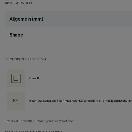
ABMESSUNGEN
Allgemein (mm)
Shape
TECHNISCHE LEISTUNG
Class II
Geschützt gegen das Eindringen fester Körper größer als 12 mm, nicht geschützt
Entspricht EN60598-1 und den geltenden Vorschriften.