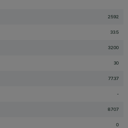
2592
33.5
3200
30
77.37
-
8707
0