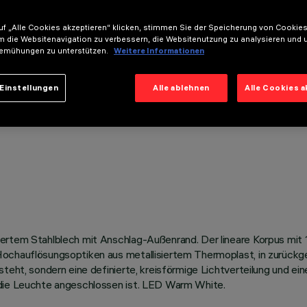
f „Alle Cookies akzeptieren“ klicken, stimmen Sie der Speicherung von Cookies
m die Websitenavigation zu verbessern, die Websitenutzung zu analysieren und 
emühungen zu unterstützen.
Weitere Informationen
Einstellungen
Alle ablehnen
Alle Cookies 
ertem Stahlblech mit Anschlag-Außenrand. Der lineare Korpus mit 1
ochauflösungsoptiken aus metallisiertem Thermoplast, in zurückge
teht, sondern eine definierte, kreisförmige Lichtverteilung und ei
 die Leuchte angeschlossen ist. LED Warm White.