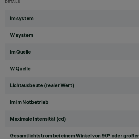
DETAILS
lm system
W system
lm Quelle
W Quelle
Lichtausbeute (realer Wert)
lm im Notbetrieb
Maximale Intensität (cd)
Gesamtlichtstrom bei einem Winkel von 90° oder größer