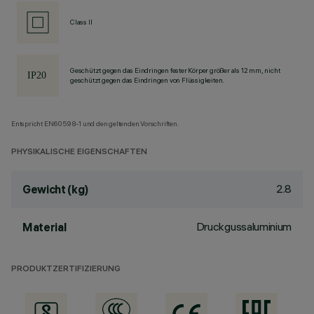
Class II
Geschützt gegen das Eindringen fester Körper größer als 12 mm, nicht
geschützt gegen das Eindringen von Flüssigkeiten.
Entspricht EN60598-1 und den geltenden Vorschriften.
PHYSIKALISCHE EIGENSCHAFTEN
2.8
Gewicht (kg)
Druckgussaluminium
Material
PRODUKTZERTIFIZIERUNG