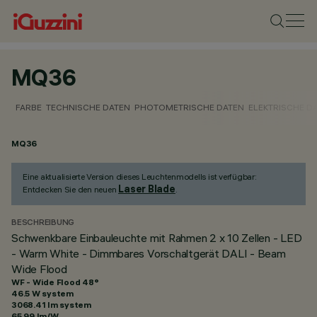
MQ36
FARBE
TECHNISCHE DATEN
PHOTOMETRISCHE DATEN
ELEKTRISCHE D
MQ36
Eine aktualisierte Version dieses Leuchtenmodells ist verfügbar:
Laser Blade
Entdecken Sie den neuen
.
BESCHREIBUNG
Schwenkbare Einbauleuchte mit Rahmen 2 x 10 Zellen - LED
- Warm White - Dimmbares Vorschaltgerät DALI - Beam
Wide Flood
WF - Wide Flood 48°
46.5 W system
3068.41 lm system
65.99 lm/W