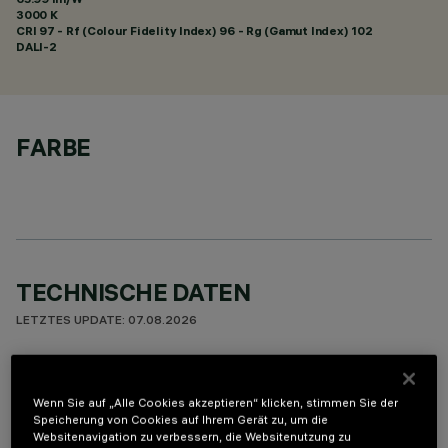
3000 K
CRI
97
- Rf (Colour Fidelity Index) 96 - Rg (Gamut Index) 102
DALI-2
FARBE
TECHNISCHE DATEN
LETZTES UPDATE: 07.08.2026
BESCHREIBUNG
Wenn Sie auf „Alle Cookies akzeptieren“ klicken, stimmen Sie der
Rechteckige Einbauleuchte mit LED. Strukturgehäuse aus
Speicherung von Cookies auf Ihrem Gerät zu, um die
profiliertem Stahlblech mit Anschlag-Außenrand. Der lineare
Websitenavigation zu verbessern, die Websitenutzung zu