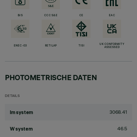
BIS
CCC S&E
CE
EAC
UK CONFORMITY
ENEC-03
RETILAP
TISI
ASSESSED
PHOTOMETRISCHE DATEN
DETAILS
3068.41
lm system
46.5
W system