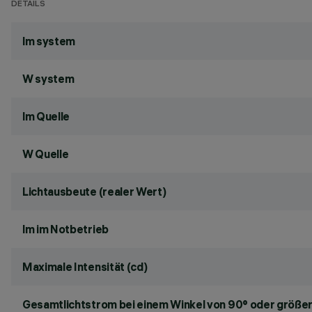
DETAILS
lm system
W system
lm Quelle
W Quelle
Lichtausbeute (realer Wert)
lm im Notbetrieb
Maximale Intensität (cd)
Gesamtlichtstrom bei einem Winkel von 90° oder größer