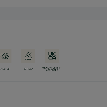
UK CONFORMITY
ENEC-03
RETILAP
ASSESSED