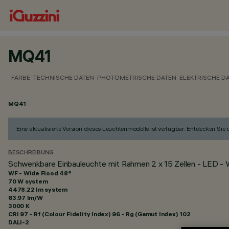
MQ41
FARBE
TECHNISCHE DATEN
PHOTOMETRISCHE DATEN
ELEKTRISCHE D
MQ41
Eine aktualisierte Version dieses Leuchtenmodells ist verfügbar: Entdecken Sie
BESCHREIBUNG
Schwenkbare Einbauleuchte mit Rahmen 2 x 15 Zellen - LED -
WF - Wide Flood 48°
70 W system
4478.22 lm system
63.97 lm/W
3000 K
CRI
97
- Rf (Colour Fidelity Index) 96 - Rg (Gamut Index) 102
DALI-2