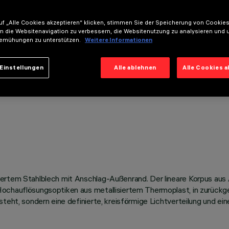
f „Alle Cookies akzeptieren“ klicken, stimmen Sie der Speicherung von Cookies
m die Websitenavigation zu verbessern, die Websitenutzung zu analysieren und 
emühungen zu unterstützen.
Weitere Informationen
Einstellungen
Alle ablehnen
Alle Cookies 
ertem Stahlblech mit Anschlag-Außenrand. Der lineare Korpus aus A
ochauflösungsoptiken aus metallisiertem Thermoplast, in zurückge
steht, sondern eine definierte, kreisförmige Lichtverteilung und ei