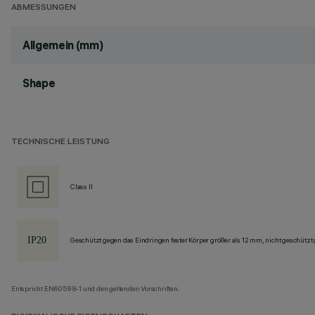
ABMESSUNGEN
Allgemein (mm)
Shape
TECHNISCHE LEISTUNG
Class II
Geschützt gegen das Eindringen fester Körper größer als 12 mm, nicht geschützt
Entspricht EN60598-1 und den geltenden Vorschriften.