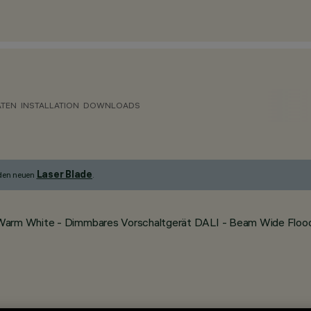
ATEN
INSTALLATION
DOWNLOADS
Laser Blade
 den neuen
.
 Warm White - Dimmbares Vorschaltgerät DALI - Beam Wide Floo