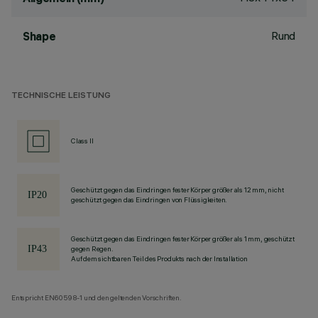
Rund
Shape
TECHNISCHE LEISTUNG
Class II
Geschützt gegen das Eindringen fester Körper größer als 12 mm, nicht
geschützt gegen das Eindringen von Flüssigkeiten.
Geschützt gegen das Eindringen fester Körper größer als 1 mm, geschützt
gegen Regen.
Auf dem sichtbaren Teil des Produkts nach der Installation
Entspricht EN60598-1 und den geltenden Vorschriften.