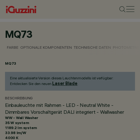
MQ73
FARBE
OPTIONALE KOMPONENTEN
TECHNISCHE DATEN
PHOTOMETRIS
MQ73
Eine aktualisierte Version dieses Leuchtenmodells ist verfügbar:
Laser Blade
Entdecken Sie den neuen
.
BESCHREIBUNG
Einbauleuchte mit Rahmen - LED - Neutral White -
Dimmbares Vorschaltgerät DALI integriert - Wallwasher
WW - Wall Washer
35 W system
1189.2 lm system
33.98 lm/W
4000 K