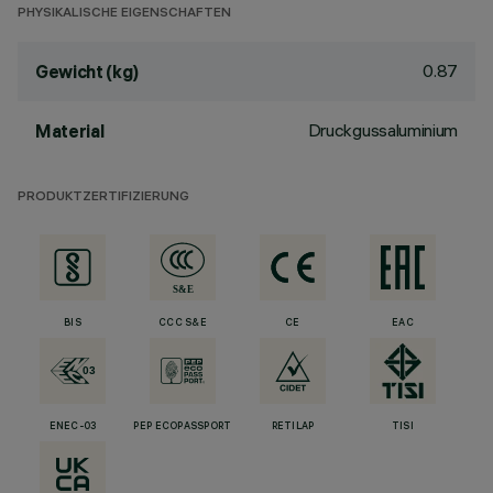
PHYSIKALISCHE EIGENSCHAFTEN
0.87
Gewicht (kg)
Druckgussaluminium
Material
PRODUKTZERTIFIZIERUNG
BIS
CCC S&E
CE
EAC
ENEC-03
PEP ECOPASSPORT
RETILAP
TISI