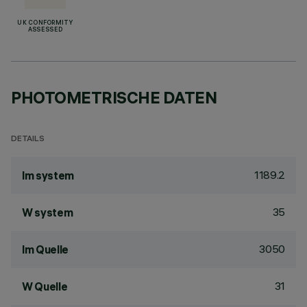
UK CONFORMITY
ASSESSED
PHOTOMETRISCHE DATEN
DETAILS
1189.2
lm system
35
W system
3050
lm Quelle
31
W Quelle