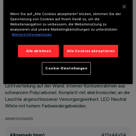
Wenn Sie auf „Alle Cookies akzeptieren“ klicken, stimmen Sie der
BESCHREIBUNG
Speicherung von Cookies auf Ihrem Gerät zu, um die
Websitenavigation zu verbessern, die Websitenutzung zu
Miniaturisierte, rechteckige Einbauleuchte mit LED.
analysieren und unsere Marketingbemühungen zu unterstützen.
Hauptkorpus mit strahlender Oberfläche aus
Weitere Informationen
Aluminiumdruckguss, Version mit Anschlag-Konturenrahmen.
Asymmetrisches optisches System, das spezifisch für eine
Alle ablehnen
Alle Cookies akzeptieren
effiziente Wallwasher-Lichtverteilung konzipiert ist.
Lichtstromverstärker - Reflektor aus Reinstaluminium -
Blendschutz aus PMMA mit gerillter Oberfläche; eine
Cookie-Einstellungen
spezielle Folie aus Acryl, die am Blendschutz angebracht ist,
gewährleistet eine gleichförmige und effiziente
Lichtverteilung auf der Wand. Interner Konturenrahmen aus
schwarzem Polycarbonat. Komplett mit elektronischer, an die
Leuchte angeschlossener Versorgungseinheit. LED Neutral
White mit hohem Farbwiedergabeindex.
ABMESSUNGEN
413x44x54
Allgemein (mm)