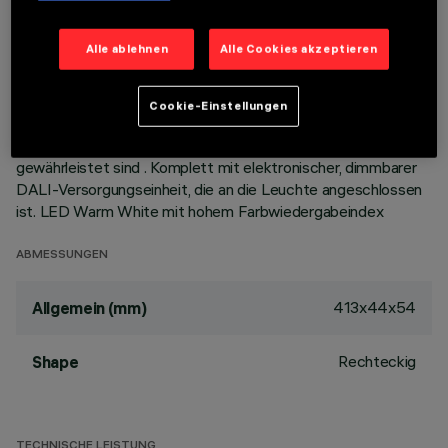
Öffnung. Hauptkorpus mit strahlender Oberfläche aus
Aluminiumdruckguss, Version mit Anschlag-Rahmen.
Alle ablehnen
Alle Cookies akzeptieren
Hochauflösungsoptiken aus metallisiertem Thermoplast, in
zurückgesetzter Position in den schwarzen Blendschutz
integriert; das optische System ist so strukturiert, dass kein
Cookie-Einstellungen
Punkt-Effekt entsteht, sondern eine definierte, kreisförmige
Lichtverteilung und eine Lichtemission mit geringer Blendung
gewährleistet sind . Komplett mit elektronischer, dimmbarer
DALI-Versorgungseinheit, die an die Leuchte angeschlossen
ist. LED Warm White mit hohem Farbwiedergabeindex
ABMESSUNGEN
413x44x54
Allgemein (mm)
Rechteckig
Shape
TECHNISCHE LEISTUNG