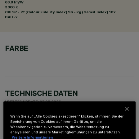
63.9 lm/W
3000 K
CRI
97
- Rf (Colour Fidelity Index) 96 - Rg (Gamut Index) 102
DALI-2
FARBE
TECHNISCHE DATEN
LETZTES UPDATE: 07.08.2026
Wenn Sie auf „Alle Cookies akzeptieren“ klicken, stimmen Sie der
BESCHREIBUNG
Speicherung von Cookies auf Ihrem Gerät zu, um die
Websitenavigation zu verbessern, die Websitenutzung zu
Miniaturisierte, rechteckige Einbauleuchte mit 15 optischen
analysieren und unsere Marketingbemühungen zu unterstützen.
Elementen mit LED-Lampen - feste Optiken - flood-
Weitere Informationen