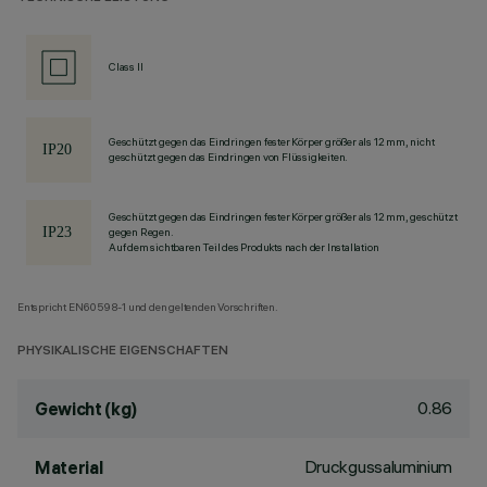
Class II
Geschützt gegen das Eindringen fester Körper größer als 12 mm, nicht
geschützt gegen das Eindringen von Flüssigkeiten.
Geschützt gegen das Eindringen fester Körper größer als 12 mm, geschützt
gegen Regen.
Auf dem sichtbaren Teil des Produkts nach der Installation
Entspricht EN60598-1 und den geltenden Vorschriften.
PHYSIKALISCHE EIGENSCHAFTEN
0.86
Gewicht (kg)
Druckgussaluminium
Material