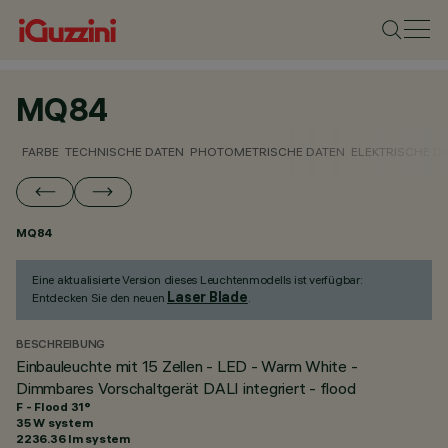
MQ84
FARBE
TECHNISCHE DATEN
PHOTOMETRISCHE DATEN
ELEKTRISCHE D
MQ84
Eine aktualisierte Version dieses Leuchtenmodells ist verfügbar:
Laser Blade
Entdecken Sie den neuen
.
BESCHREIBUNG
Einbauleuchte mit 15 Zellen - LED - Warm White -
Dimmbares Vorschaltgerät DALI integriert - flood
F - Flood 31°
35 W system
2236.36 lm system