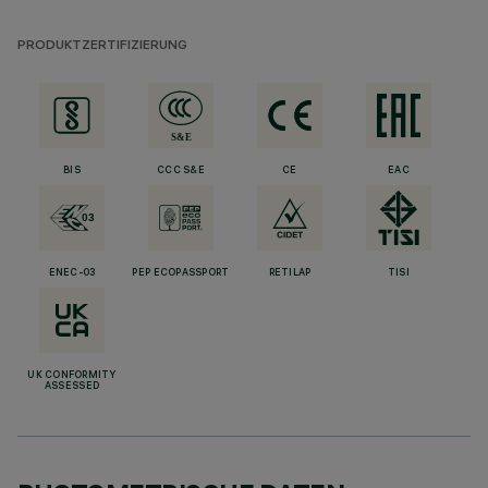
PRODUKTZERTIFIZIERUNG
BIS
CCC S&E
CE
EAC
ENEC-03
PEP ECOPASSPORT
RETILAP
TISI
UK CONFORMITY
ASSESSED