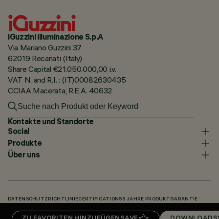
iGuzzini illuminazione S.p.A
Via Mariano Guzzini 37
62019 Recanati (Italy)
Share Capital €21.050.000,00 i.v.
VAT N. and R.I. : (IT)00082630435
CCIAA Macerata, R.E.A. 40632
Kontakte und Standorte
Social
Produkte
Über uns
DATENSCHUTZRICHTLINIE
CERTIFICATIONS
5 JAHRE PRODUKTGARANTIE
HINWEISGEBERSYSTEM
COOKIE POLICY
ACCESSIBILITY STATEMENT
ZU FAVORITEN HINZUFÜGEN
SAVE
DOWNLOADS