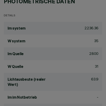
PHOTOMETRISCHE DATEN
DETAILS
2236.36
lm system
35
W system
2800
lm Quelle
31
W Quelle
63.9
Lichtausbeute (realer
Wert)
-
lm im Notbetrieb