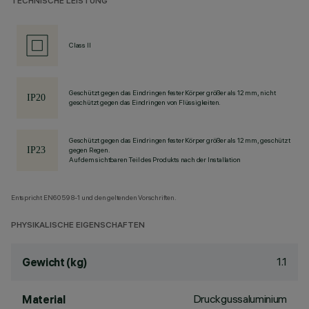
TECHNISCHE LEISTUNG
Class II
Geschützt gegen das Eindringen fester Körper größer als 12 mm, nicht
geschützt gegen das Eindringen von Flüssigkeiten.
Geschützt gegen das Eindringen fester Körper größer als 12 mm, geschützt
gegen Regen.
Auf dem sichtbaren Teil des Produkts nach der Installation
Entspricht EN60598-1 und den geltenden Vorschriften.
PHYSIKALISCHE EIGENSCHAFTEN
1.1
Gewicht (kg)
Druckgussaluminium
Material