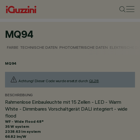
MQ94
FARBE
TECHNISCHE DATEN
PHOTOMETRISCHE DATEN
ELEKTRISCHE D
MQ94
Achtung! Dieser Code wurde ersetzt durch
QL28
.
BESCHREIBUNG
Rahmenlose Einbauleuchte mit 15 Zellen - LED - Warm
White - Dimmbares Vorschaltgerät DALI integriert - wide
flood
WF - Wide Flood 48°
35 W system
2338.63 lm system
66.82 lm/W