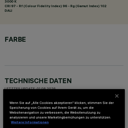
3000 K
CRI
97
- Rf (Colour Fidelity Index) 96 - Rg (Gamut Index) 102
DALI
FARBE
TECHNISCHE DATEN
LETZTES UPDATE: 01.08.2026
Wenn Sie auf „Alle Cookies akzeptieren“ klicken, stimmen Sie der
BESCHREIBUNG
Speicherung von Cookies auf Ihrem Gerät zu, um die
Websitenavigation zu verbessern, die Websitenutzung zu
Miniaturisierte, rechteckige Einbauleuchte mit 15 optischen
analysieren und unsere Marketingbemühungen zu unterstützen.
Elementen mit LED-Lampen - feste Optiken - wide flood-
Weitere Informationen
Öffnung. Hauptkorpus mit strahlender Oberfläche aus