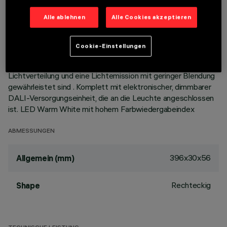
Aluminiumdruckguss; minimale Version (rahmenlos) für die
Alle ablehnen
Alle Cookies akzeptieren
bündig mit der Decke abschließende Montage.
Hochauflösungsoptiken aus metallisiertem Thermoplast, in
zurückgesetzter Position in den schwarzen Blendschutz
Cookie-Einstellungen
integriert; das optische System ist so strukturiert, dass kein
Punkt-Effekt entsteht, sondern eine definierte, kreisförmige
Lichtverteilung und eine Lichtemission mit geringer Blendung
gewährleistet sind . Komplett mit elektronischer, dimmbarer
DALI-Versorgungseinheit, die an die Leuchte angeschlossen
ist. LED Warm White mit hohem Farbwiedergabeindex
ABMESSUNGEN
396x30x56
Allgemein (mm)
Rechteckig
Shape