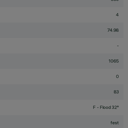
4
74.98
-
1065
0
83
F - Flood 32°
fest