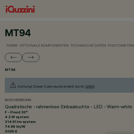
MT94
FARBE
OPTIONALE KOMPONENTEN
TECHNISCHE DATEN
PHOTOMETRIS
MT94
Achtung! Dieser Code wurde ersetzt durch
QK93
.
BESCHREIBUNG
Quadratische - rahmenlose Einbauleuchte - LED - Warm-white 
F - Flood 32°
4.2 W system
314.91 lm system
74.98 lm/W
3000 K