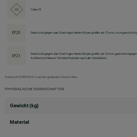
Class III
Geschützt gegen das Eindringen fester Körper größer als 12 mm, nicht geschützt
Geschützt gegen das Eindringen fester Körper größer als 12 mm, geschützt gege
Auf dem sichtbaren Teil des Produkts nach der Installation
Entspricht EN60598-1 und den geltenden Vorschriften.
PHYSIKALISCHE EIGENSCHAFTEN
Gewicht (kg)
Material