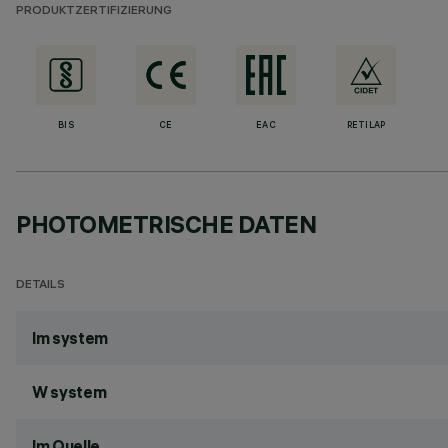
PRODUKTZERTIFIZIERUNG
BIS
CE
EAC
RETILAP
PHOTOMETRISCHE DATEN
DETAILS
lm system
W system
lm Quelle