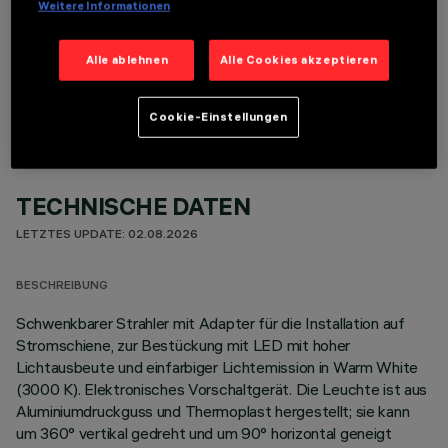
Weitere Informationen
OPTIONALE KOMPONENTEN
Alle ablehnen
Alle Cookies akzeptieren
Cookie-Einstellungen
TECHNISCHE DATEN
LETZTES UPDATE: 02.08.2026
BESCHREIBUNG
Schwenkbarer Strahler mit Adapter für die Installation auf
Stromschiene, zur Bestückung mit LED mit hoher
Lichtausbeute und einfarbiger Lichtemission in Warm White
(3000 K). Elektronisches Vorschaltgerät. Die Leuchte ist aus
Aluminiumdruckguss und Thermoplast hergestellt; sie kann
um 360° vertikal gedreht und um 90° horizontal geneigt