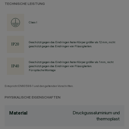
TECHNISCHE LEISTUNG
Class I
Geschützt gegen das Eindringen fester Körper größer als 12 mm, nicht
geschützt gegen das Eindringen von Flüssigkeiten.
Geschützt gegen das Eindringen fester Körper größer als 1 mm, nicht
geschützt gegen das Eindringen von Flüssigkeiten.
Für optische Montage
Entspricht EN60598-1 und den geltenden Vorschriften.
PHYSIKALISCHE EIGENSCHAFTEN
Druckgussaluminium und
Material
thermoplast