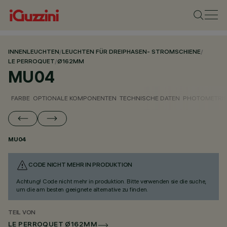
INNENLEUCHTEN
/
LEUCHTEN FÜR DREIPHASEN- STROMSCHIENE
/
LE PERROQUET
/
Ø162MM
MU04
FARBE
OPTIONALE KOMPONENTEN
TECHNISCHE DATEN
PHOTOMETRIS
MU04
CODE NICHT MEHR IN PRODUKTION
Achtung! Code nicht mehr in produktion. Bitte verwenden sie die suche,
um die am besten geeignete alternative zu finden.
TEIL VON
LE PERROQUET Ø162MM