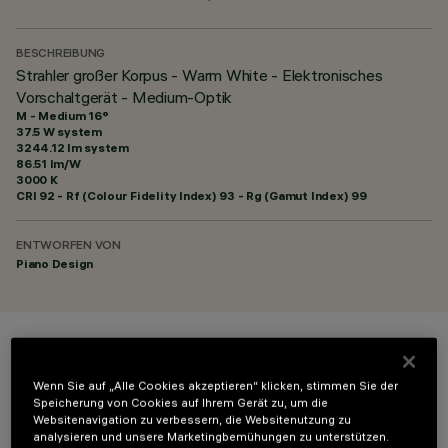
BESCHREIBUNG
Strahler großer Korpus - Warm White - Elektronisches
Vorschaltgerät - Medium-Optik
M - Medium 16°
37.5 W system
3244.12 lm system
86.51 lm/W
3000 K
CRI
92
- Rf (Colour Fidelity Index) 93 - Rg (Gamut Index) 99
ENTWORFEN VON
Piano Design
FARBE
Wenn Sie auf „Alle Cookies akzeptieren“ klicken, stimmen Sie der
Speicherung von Cookies auf Ihrem Gerät zu, um die
Websitenavigation zu verbessern, die Websitenutzung zu
analysieren und unsere Marketingbemühungen zu unterstützen.