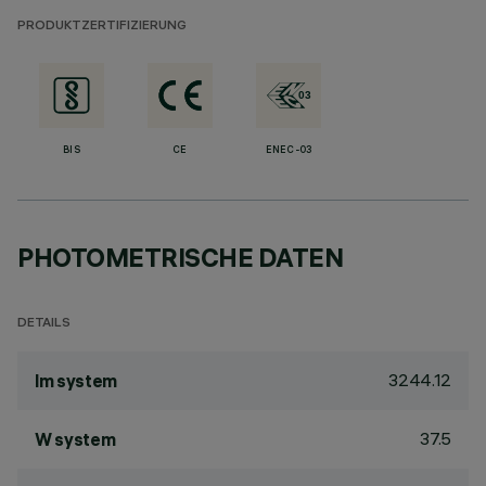
PRODUKTZERTIFIZIERUNG
BIS
CE
ENEC-03
PHOTOMETRISCHE DATEN
DETAILS
3244.12
lm system
37.5
W system