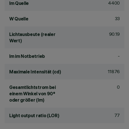
4400
lm Quelle
33
W Quelle
90.19
Lichtausbeute (realer
Wert)
-
lm im Notbetrieb
11876
Maximale Intensität (cd)
0
Gesamtlichtstrom bei
einem Winkel von 90°
oder größer (lm)
77
Light output ratio (LOR)