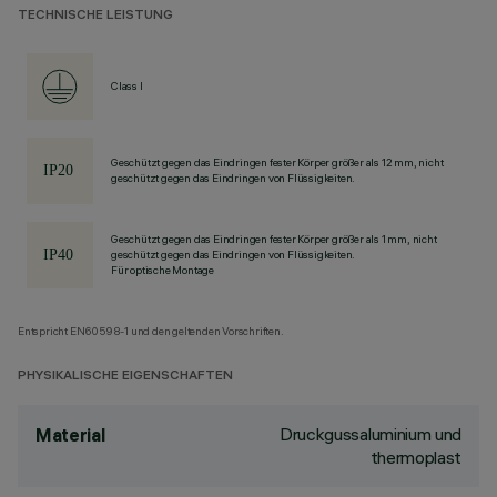
TECHNISCHE LEISTUNG
Class I
Geschützt gegen das Eindringen fester Körper größer als 12 mm, nicht
geschützt gegen das Eindringen von Flüssigkeiten.
Geschützt gegen das Eindringen fester Körper größer als 1 mm, nicht
geschützt gegen das Eindringen von Flüssigkeiten.
Für optische Montage
Entspricht EN60598-1 und den geltenden Vorschriften.
PHYSIKALISCHE EIGENSCHAFTEN
Druckgussaluminium und
Material
thermoplast