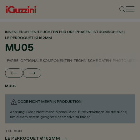
INNENLEUCHTEN
/
LEUCHTEN FÜR DREIPHASEN- STROMSCHIENE
/
LE PERROQUET
/
Ø162MM
MU05
FARBE
OPTIONALE KOMPONENTEN
TECHNISCHE DATEN
PHOTOMETRIS
MU05
CODE NICHT MEHR IN PRODUKTION
Achtung! Code nicht mehr in produktion. Bitte verwenden sie die suche,
um die am besten geeignete alternative zu finden.
TEIL VON
LE PERROQUET Ø162MM