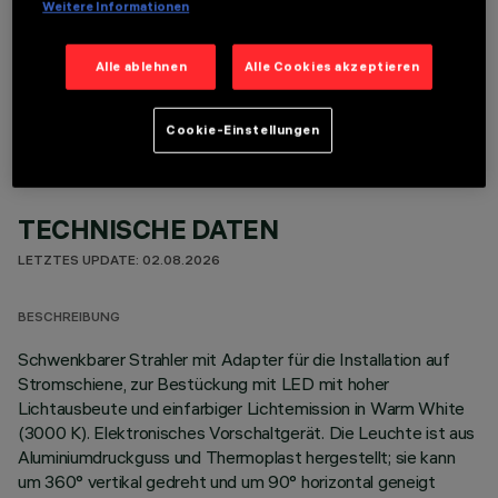
Weitere Informationen
OPTIONALE KOMPONENTEN
Alle ablehnen
Alle Cookies akzeptieren
Cookie-Einstellungen
TECHNISCHE DATEN
LETZTES UPDATE: 02.08.2026
BESCHREIBUNG
Schwenkbarer Strahler mit Adapter für die Installation auf
Stromschiene, zur Bestückung mit LED mit hoher
Lichtausbeute und einfarbiger Lichtemission in Warm White
(3000 K). Elektronisches Vorschaltgerät. Die Leuchte ist aus
Aluminiumdruckguss und Thermoplast hergestellt; sie kann
um 360° vertikal gedreht und um 90° horizontal geneigt