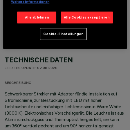
Weitere Informationen
OPTIONALE KOMPONENTEN
Alle ablehnen
Alle Cookies akzeptieren
Cookie-Einstellungen
TECHNISCHE DATEN
LETZTES UPDATE: 02.08.2026
BESCHREIBUNG
Schwenkbarer Strahler mit Adapter für die Installation auf
Stromschiene, zur Bestückung mit LED mit hoher
Lichtausbeute und einfarbiger Lichtemission in Warm White
(3000 K). Elektronisches Vorschaltgerät. Die Leuchte ist aus
Aluminiumdruckguss und Thermoplast hergestellt; sie kann
um 360° vertikal gedreht und um 90° horizontal geneigt