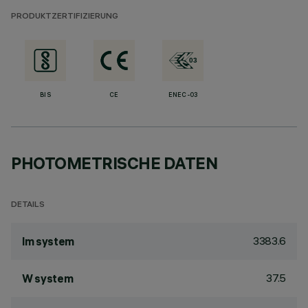
PRODUKTZERTIFIZIERUNG
BIS
CE
ENEC-03
PHOTOMETRISCHE DATEN
DETAILS
3383.6
lm system
37.5
W system