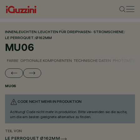
INNENLEUCHTEN
/
LEUCHTEN FÜR DREIPHASEN- STROMSCHIENE
/
LE PERROQUET
/
Ø162MM
MU06
FARBE
OPTIONALE KOMPONENTEN
TECHNISCHE DATEN
PHOTOMETRIS
MU06
CODE NICHT MEHR IN PRODUKTION
Achtung! Code nicht mehr in produktion. Bitte verwenden sie die suche,
um die am besten geeignete alternative zu finden.
TEIL VON
LE PERROQUET Ø162MM