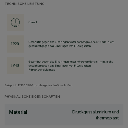
TECHNISCHE LEISTUNG
Class I
Geschützt gegen das Eindringen fester Körper größer als 12 mm, nicht
geschützt gegen das Eindringen von Flüssigkeiten.
Geschützt gegen das Eindringen fester Körper größer als 1 mm, nicht
geschützt gegen das Eindringen von Flüssigkeiten.
Für optische Montage
Entspricht EN60598-1 und den geltenden Vorschriften.
PHYSIKALISCHE EIGENSCHAFTEN
Druckgussaluminium und
Material
thermoplast