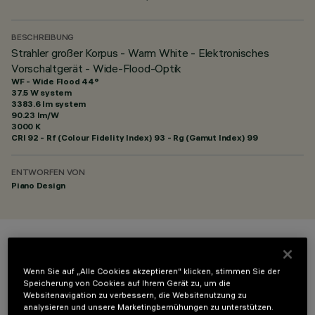
BESCHREIBUNG
Strahler großer Korpus - Warm White - Elektronisches
Vorschaltgerät - Wide-Flood-Optik
WF - Wide Flood 44°
37.5 W system
3383.6 lm system
90.23 lm/W
3000 K
CRI
92
- Rf (Colour Fidelity Index) 93 - Rg (Gamut Index) 99
ENTWORFEN VON
Piano Design
FARBE
Wenn Sie auf „Alle Cookies akzeptieren“ klicken, stimmen Sie der
Speicherung von Cookies auf Ihrem Gerät zu, um die
Websitenavigation zu verbessern, die Websitenutzung zu
analysieren und unsere Marketingbemühungen zu unterstützen.