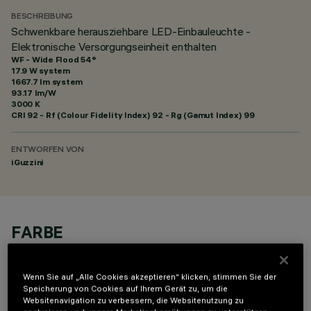
BESCHREIBUNG
Schwenkbare herausziehbare LED-Einbauleuchte -
Elektronische Versorgungseinheit enthalten
WF - Wide Flood 54°
17.9 W system
1667.7 lm system
93.17 lm/W
3000 K
CRI
92
- Rf (Colour Fidelity Index) 92 - Rg (Gamut Index) 99
ENTWORFEN VON
iGuzzini
FARBE
Wenn Sie auf „Alle Cookies akzeptieren“ klicken, stimmen Sie der
Speicherung von Cookies auf Ihrem Gerät zu, um die
Websitenavigation zu verbessern, die Websitenutzung zu