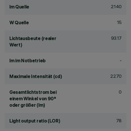
2140
lm Quelle
15
W Quelle
93.17
Lichtausbeute (realer
Wert)
-
lm im Notbetrieb
2270
Maximale Intensität (cd)
0
Gesamtlichtstrom bei
einem Winkel von 90°
oder größer (lm)
78
Light output ratio (LOR)