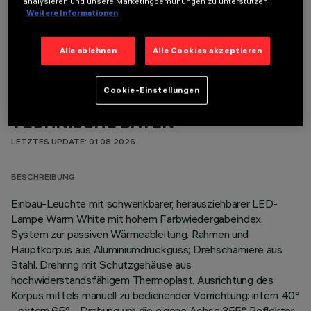
analysieren und unsere Marketingbemühungen zu unterstützen.
Weitere Informationen
OPTIONALE KOMPONENTEN
Alle ablehnen
Alle Cookies akzeptieren
Cookie-Einstellungen
TECHNISCHE DATEN
LETZTES UPDATE: 01.08.2026
BESCHREIBUNG
Einbau-Leuchte mit schwenkbarer, herausziehbarer LED-
Lampe Warm White mit hohem Farbwiedergabeindex.
System zur passiven Wärmeableitung. Rahmen und
Hauptkorpus aus Aluminiumdruckguss; Drehscharniere aus
Stahl. Drehring mit Schutzgehäuse aus
hochwiderstandsfähigem Thermoplast. Ausrichtung des
Korpus mittels manuell zu bedienender Vorrichtung: intern 40°
- extern 65° - Drehung um die eigene Achse 355°. Reflektor