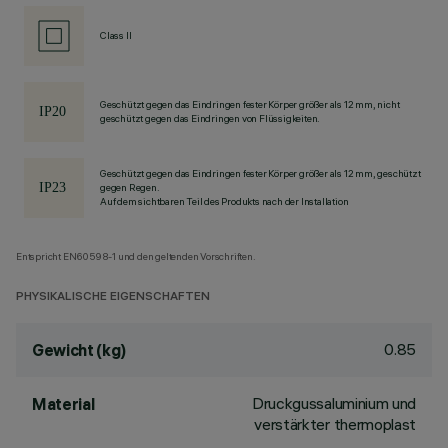
Class II
Geschützt gegen das Eindringen fester Körper größer als 12 mm, nicht
geschützt gegen das Eindringen von Flüssigkeiten.
Geschützt gegen das Eindringen fester Körper größer als 12 mm, geschützt
gegen Regen.
Auf dem sichtbaren Teil des Produkts nach der Installation
Entspricht EN60598-1 und den geltenden Vorschriften.
PHYSIKALISCHE EIGENSCHAFTEN
0.85
Gewicht (kg)
Druckgussaluminium und
Material
verstärkter thermoplast