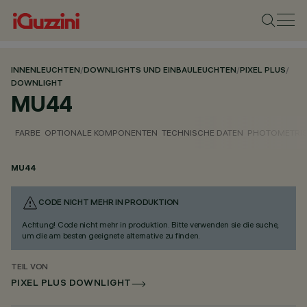
INNENLEUCHTEN
/
DOWNLIGHTS UND EINBAULEUCHTEN
/
PIXEL PLUS
/
DOWNLIGHT
MU44
FARBE
OPTIONALE KOMPONENTEN
TECHNISCHE DATEN
PHOTOMETRIS
MU44
CODE NICHT MEHR IN PRODUKTION
Achtung! Code nicht mehr in produktion. Bitte verwenden sie die suche,
um die am besten geeignete alternative zu finden.
TEIL VON
PIXEL PLUS DOWNLIGHT