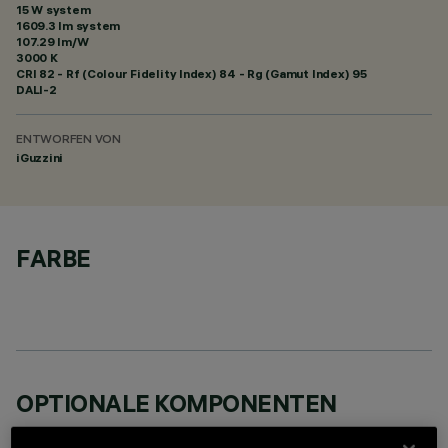
15 W system
1609.3 lm system
107.29 lm/W
3000 K
CRI
82
- Rf (Colour Fidelity Index) 84 - Rg (Gamut Index) 95
DALI-2
ENTWORFEN VON
iGuzzini
FARBE
OPTIONALE KOMPONENTEN