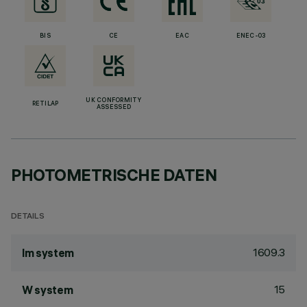
BIS
CE
EAC
ENEC-03
UK CONFORMITY
RETILAP
ASSESSED
PHOTOMETRISCHE DATEN
DETAILS
1609.3
lm system
15
W system