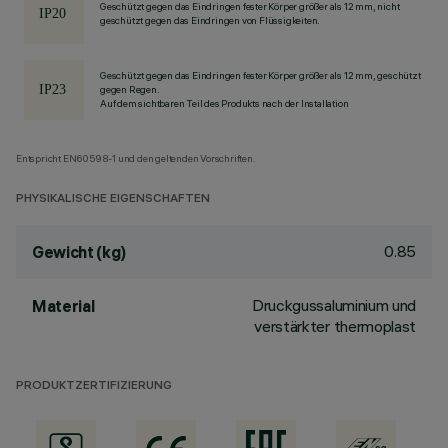
Geschützt gegen das Eindringen fester Körper größer als 12 mm, nicht
geschützt gegen das Eindringen von Flüssigkeiten.
Geschützt gegen das Eindringen fester Körper größer als 12 mm, geschützt
gegen Regen.
Auf dem sichtbaren Teil des Produkts nach der Installation
Entspricht EN60598-1 und den geltenden Vorschriften.
PHYSIKALISCHE EIGENSCHAFTEN
0.85
Gewicht (kg)
Druckgussaluminium und
Material
verstärkter thermoplast
PRODUKTZERTIFIZIERUNG