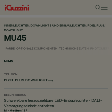
INNENLEUCHTEN
/
DOWNLIGHTS UND EINBAULEUCHTEN
/
PIXEL PLUS
/
DOWNLIGHT
MU45
FARBE
OPTIONALE KOMPONENTEN
TECHNISCHE DATEN
PHOTOMETRIS
MU45
TEIL VON
PIXEL PLUS DOWNLIGHT
BESCHREIBUNG
Schwenkbare herausziehbare LED-Einbauleuchte - DALI-
Versorgungseinheit enthalten
M - Medium 18°