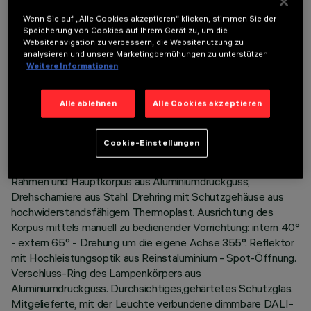
Wenn Sie auf „Alle Cookies akzeptieren“ klicken, stimmen Sie der
Speicherung von Cookies auf Ihrem Gerät zu, um die
Websitenavigation zu verbessern, die Websitenutzung zu
analysieren und unsere Marketingbemühungen zu unterstützen.
TECHNISCHE DATEN
Weitere Informationen
LETZTES UPDATE: 05.08.2026
Alle ablehnen
Alle Cookies akzeptieren
BESCHREIBUNG
Cookie-Einstellungen
Einbau-Leuchte mit schwenkbarer, herausziehbarer LED-
Lampe Warm White. System zur passiven Wärmeableitung.
Rahmen und Hauptkorpus aus Aluminiumdruckguss;
Drehscharniere aus Stahl. Drehring mit Schutzgehäuse aus
hochwiderstandsfähigem Thermoplast. Ausrichtung des
Korpus mittels manuell zu bedienender Vorrichtung: intern 40°
- extern 65° - Drehung um die eigene Achse 355°. Reflektor
mit Hochleistungsoptik aus Reinstaluminium - Spot-Öffnung.
Verschluss-Ring des Lampenkörpers aus
Aluminiumdruckguss. Durchsichtiges,gehärtetes Schutzglas.
Mitgelieferte, mit der Leuchte verbundene dimmbare DALI-