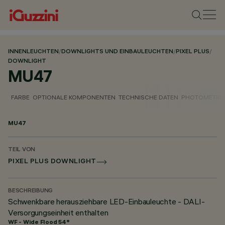
INNENLEUCHTEN
/
DOWNLIGHTS UND EINBAULEUCHTEN
/
PIXEL PLUS
/
DOWNLIGHT
MU47
FARBE
OPTIONALE KOMPONENTEN
TECHNISCHE DATEN
PHOTOMETRIS
MU47
TEIL VON
PIXEL PLUS DOWNLIGHT
BESCHREIBUNG
Schwenkbare herausziehbare LED-Einbauleuchte - DALI-
Versorgungseinheit enthalten
WF - Wide Flood 54°