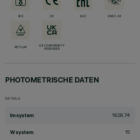
BIS
CE
EAC
ENEC-03
UK CONFORMITY
RETILAP
ASSESSED
PHOTOMETRISCHE DATEN
DETAILS
1628.74
lm system
15
W system