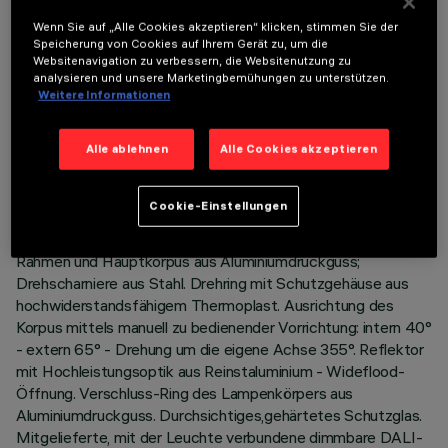
Wenn Sie auf „Alle Cookies akzeptieren“ klicken, stimmen Sie der
Speicherung von Cookies auf Ihrem Gerät zu, um die
Websitenavigation zu verbessern, die Websitenutzung zu
analysieren und unsere Marketingbemühungen zu unterstützen.
TECHNISCHE DATEN
Weitere Informationen
LETZTES UPDATE: 05.08.2026
Alle ablehnen
Alle Cookies akzeptieren
BESCHREIBUNG
Cookie-Einstellungen
Einbau-Leuchte mit schwenkbarer, herausziehbarer LED-
Lampe Warm White. System zur passiven Wärmeableitung.
Rahmen und Hauptkorpus aus Aluminiumdruckguss;
Drehscharniere aus Stahl. Drehring mit Schutzgehäuse aus
hochwiderstandsfähigem Thermoplast. Ausrichtung des
Korpus mittels manuell zu bedienender Vorrichtung: intern 40°
- extern 65° - Drehung um die eigene Achse 355°. Reflektor
mit Hochleistungsoptik aus Reinstaluminium - Wideflood-
Öffnung. Verschluss-Ring des Lampenkörpers aus
Aluminiumdruckguss. Durchsichtiges,gehärtetes Schutzglas.
Mitgelieferte, mit der Leuchte verbundene dimmbare DALI-