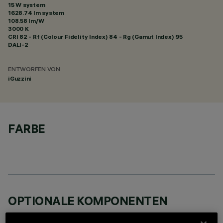
15 W system
1628.74 lm system
108.58 lm/W
3000 K
CRI
82
- Rf (Colour Fidelity Index) 84 - Rg (Gamut Index) 95
DALI-2
ENTWORFEN VON
iGuzzini
FARBE
OPTIONALE KOMPONENTEN