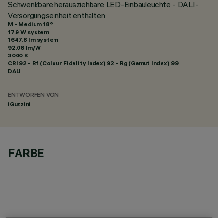
Schwenkbare herausziehbare LED-Einbauleuchte - DALI-
Versorgungseinheit enthalten
M - Medium 18°
17.9 W system
1647.8 lm system
92.06 lm/W
3000 K
CRI
92
- Rf (Colour Fidelity Index) 92 - Rg (Gamut Index) 99
DALI
ENTWORFEN VON
iGuzzini
FARBE