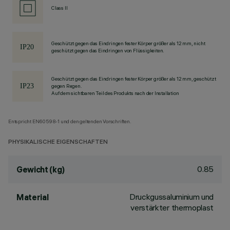
Class II
Geschützt gegen das Eindringen fester Körper größer als 12 mm, nicht
geschützt gegen das Eindringen von Flüssigkeiten.
Geschützt gegen das Eindringen fester Körper größer als 12 mm, geschützt
gegen Regen.
Auf dem sichtbaren Teil des Produkts nach der Installation
Entspricht EN60598-1 und den geltenden Vorschriften.
PHYSIKALISCHE EIGENSCHAFTEN
0.85
Gewicht (kg)
Druckgussaluminium und
Material
verstärkter thermoplast