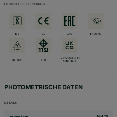
PRODUKTZERTIFIZIERUNG
BIS
CE
EAC
ENEC-03
UK CONFORMITY
RETILAP
TISI
ASSESSED
PHOTOMETRISCHE DATEN
DETAILS
1647.8
lm system