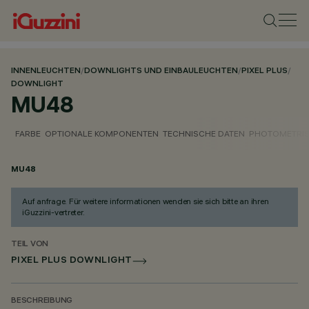
INNENLEUCHTEN
/
DOWNLIGHTS UND EINBAULEUCHTEN
/
PIXEL PLUS
/
DOWNLIGHT
MU48
FARBE
OPTIONALE KOMPONENTEN
TECHNISCHE DATEN
PHOTOMETRIS
MU48
Auf anfrage. Für weitere informationen wenden sie sich bitte an ihren
iGuzzini-vertreter.
TEIL VON
PIXEL PLUS DOWNLIGHT
BESCHREIBUNG