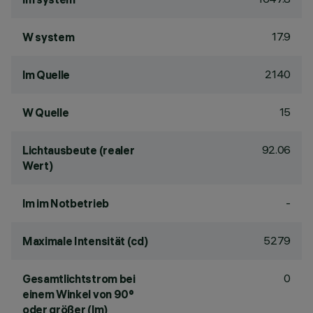
17.9
W system
2140
lm Quelle
15
W Quelle
92.06
Lichtausbeute (realer
Wert)
-
lm im Notbetrieb
5279
Maximale Intensität (cd)
0
Gesamtlichtstrom bei
einem Winkel von 90°
oder größer (lm)