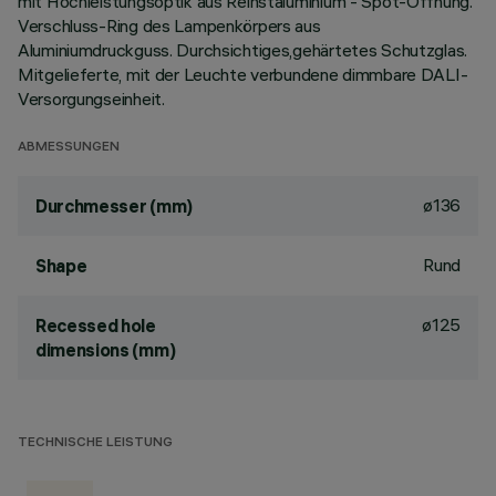
mit Hochleistungsoptik aus Reinstaluminium - Spot-Öffnung.
Verschluss-Ring des Lampenkörpers aus
Aluminiumdruckguss. Durchsichtiges,gehärtetes Schutzglas.
Mitgelieferte, mit der Leuchte verbundene dimmbare DALI-
Versorgungseinheit.
ABMESSUNGEN
ø136
Durchmesser (mm)
Rund
Shape
ø125
Recessed hole
dimensions (mm)
TECHNISCHE LEISTUNG