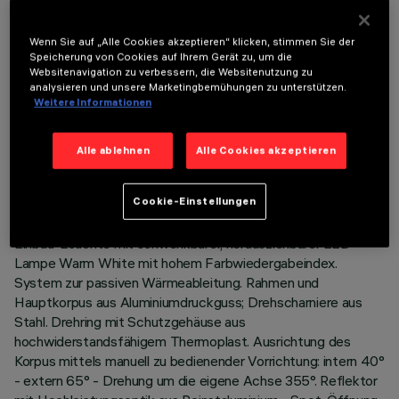
OPTIONALE KOMPONENTEN
Wenn Sie auf „Alle Cookies akzeptieren“ klicken, stimmen Sie der
Speicherung von Cookies auf Ihrem Gerät zu, um die
Websitenavigation zu verbessern, die Websitenutzung zu
analysieren und unsere Marketingbemühungen zu unterstützen.
Weitere Informationen
TECHNISCHE DATEN
Alle ablehnen
Alle Cookies akzeptieren
LETZTES UPDATE: 07.08.2026
Cookie-Einstellungen
BESCHREIBUNG
Einbau-Leuchte mit schwenkbarer, herausziehbarer LED-
Lampe Warm White mit hohem Farbwiedergabeindex.
System zur passiven Wärmeableitung. Rahmen und
Hauptkorpus aus Aluminiumdruckguss; Drehscharniere aus
Stahl. Drehring mit Schutzgehäuse aus
hochwiderstandsfähigem Thermoplast. Ausrichtung des
Korpus mittels manuell zu bedienender Vorrichtung: intern 40°
- extern 65° - Drehung um die eigene Achse 355°. Reflektor