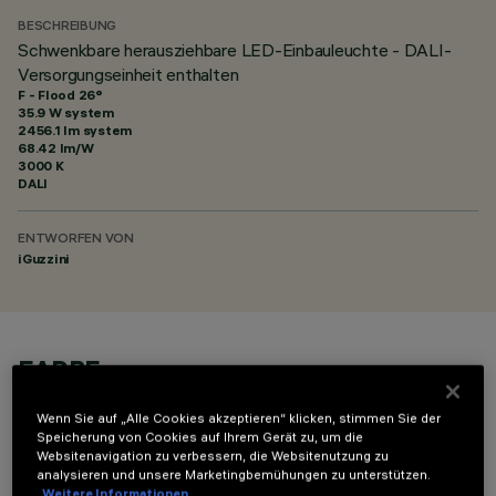
BESCHREIBUNG
Schwenkbare herausziehbare LED-Einbauleuchte - DALI-
Versorgungseinheit enthalten
F - Flood 26°
35.9 W system
2456.1 lm system
68.42 lm/W
3000 K
DALI
ENTWORFEN VON
iGuzzini
FARBE
Wenn Sie auf „Alle Cookies akzeptieren“ klicken, stimmen Sie der
Speicherung von Cookies auf Ihrem Gerät zu, um die
Websitenavigation zu verbessern, die Websitenutzung zu
analysieren und unsere Marketingbemühungen zu unterstützen.
Weitere Informationen