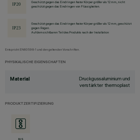
Geschützt gegen das Eindringen fester Körper größer als 12 mm, nicht
geschützt gegen das Eindringen von Flüssigkeiten.
Geschützt gegen das Eindringen fester Körper größer als 12 mm, geschützt
gegen Regen.
Auf dem sichtbaren Teil des Produkts nach der Installation
Entspricht EN60598-1 und den geltenden Vorschriften.
PHYSIKALISCHE EIGENSCHAFTEN
Druckgussaluminium und
Material
verstärkter thermoplast
PRODUKTZERTIFIZIERUNG
BIS