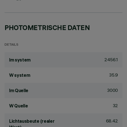
PHOTOMETRISCHE DATEN
DETAILS
2456.1
lm system
35.9
W system
3000
lm Quelle
32
W Quelle
68.42
Lichtausbeute (realer