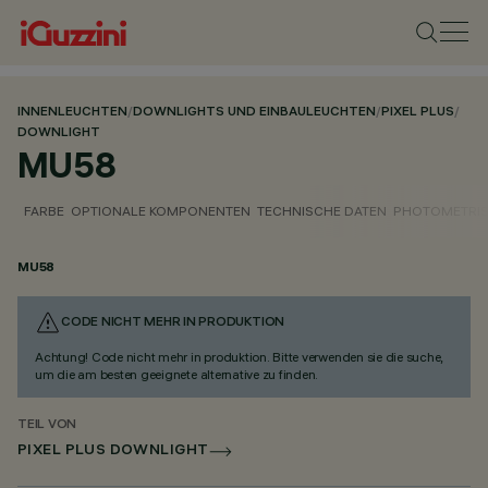
INNENLEUCHTEN
/
DOWNLIGHTS UND EINBAULEUCHTEN
/
PIXEL PLUS
/
DOWNLIGHT
MU58
FARBE
OPTIONALE KOMPONENTEN
TECHNISCHE DATEN
PHOTOMETRIS
MU58
CODE NICHT MEHR IN PRODUKTION
Achtung! Code nicht mehr in produktion. Bitte verwenden sie die suche,
um die am besten geeignete alternative zu finden.
TEIL VON
PIXEL PLUS DOWNLIGHT