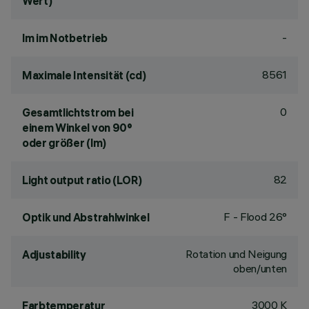
Wert)
-
lm im Notbetrieb
8561
Maximale Intensität (cd)
0
Gesamtlichtstrom bei
einem Winkel von 90°
oder größer (lm)
82
Light output ratio (LOR)
F - Flood 26°
Optik und Abstrahlwinkel
Rotation und Neigung
Adjustability
oben/unten
3000 K
Farbtemperatur