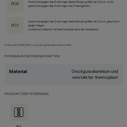
Geschützt gegen das Eindringen fester Körper größer als 12 mm, nicht
geschützt gegen das Eindringen von Flüssigkeiten.
Geschützt gegen das Eindringen fester Körper größer als 12 mm, geschützt
gegen Regen.
Auf dem sichtbaren Teil des Produkts nach der Installation
Entspricht EN60598-1 und den geltenden Vorschriften.
PHYSIKALISCHE EIGENSCHAFTEN
Druckgussaluminium und
Material
verstärkter thermoplast
PRODUKTZERTIFIZIERUNG
BIS