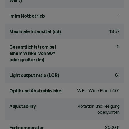
Wert)
-
lm im Notbetrieb
4857
Maximale Intensität (cd)
0
Gesamtlichtstrom bei
einem Winkel von 90°
oder größer (lm)
81
Light output ratio (LOR)
WF - Wide Flood 40°
Optik und Abstrahlwinkel
Rotation und Neigung
Adjustability
oben/unten
3000 K
Farbtemperatur