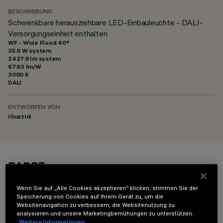
BESCHREIBUNG
Schwenkbare herausziehbare LED-Einbauleuchte - DALI-
Versorgungseinheit enthalten
WF - Wide Flood 40°
35.9 W system
2427.9 lm system
67.63 lm/W
3000 K
DALI
ENTWORFEN VON
iGuzzini
FARBE
Wenn Sie auf „Alle Cookies akzeptieren“ klicken, stimmen Sie der
Speicherung von Cookies auf Ihrem Gerät zu, um die
Websitenavigation zu verbessern, die Websitenutzung zu
analysieren und unsere Marketingbemühungen zu unterstützen.
Weitere Informationen