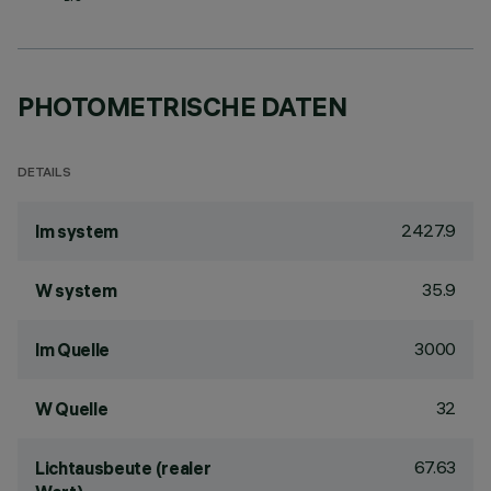
PHOTOMETRISCHE DATEN
DETAILS
2427.9
lm system
35.9
W system
3000
lm Quelle
32
W Quelle
67.63
Lichtausbeute (realer