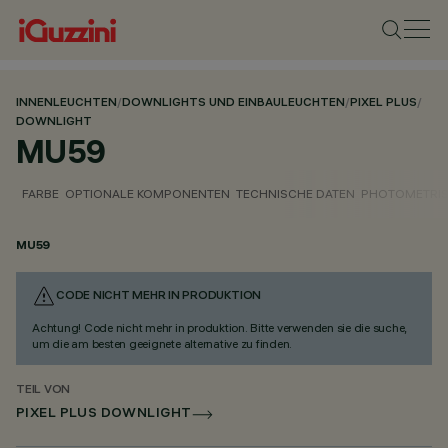
INNENLEUCHTEN
/
DOWNLIGHTS UND EINBAULEUCHTEN
/
PIXEL PLUS
/
DOWNLIGHT
MU59
FARBE
OPTIONALE KOMPONENTEN
TECHNISCHE DATEN
PHOTOMETRIS
MU59
CODE NICHT MEHR IN PRODUKTION
Achtung! Code nicht mehr in produktion. Bitte verwenden sie die suche,
um die am besten geeignete alternative zu finden.
TEIL VON
PIXEL PLUS DOWNLIGHT