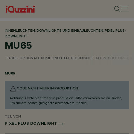
INNENLEUCHTEN
/
DOWNLIGHTS UND EINBAULEUCHTEN
/
PIXEL PLUS
/
DOWNLIGHT
MU65
FARBE
OPTIONALE KOMPONENTEN
TECHNISCHE DATEN
PHOTOMETRIS
MU65
CODE NICHT MEHR IN PRODUKTION
Achtung! Code nicht mehr in produktion. Bitte verwenden sie die suche,
um die am besten geeignete alternative zu finden.
TEIL VON
PIXEL PLUS DOWNLIGHT