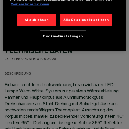
Weitere Informationen
OPTIONALE KOMPONENTEN
Alle ablehnen
Alle Cookies akzeptieren
Cookie-Einstellungen
TECHNISCHE DATEN
LETZTES UPDATE: 01.08.2026
BESCHREIBUNG
Einbau-Leuchte mit schwenkbarer, herausziehbarer LED-
Lampe Warm White. System zur passiven Wärmeableitung.
Rahmen und Hauptkorpus aus Aluminiumdruckguss;
Drehscharniere aus Stahl. Drehring mit Schutzgehäuse aus
hochwiderstandsfähigem Thermoplast. Ausrichtung des
Korpus mittels manuell zu bedienender Vorrichtung: intern 40°
- extern 65° - Drehung um die eigene Achse 355°. Reflektor
mit Hochleistungsoptik aus Reinstaluminium - Wideflood-