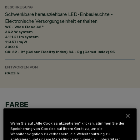
BESCHREIBUNG
Schwenkbare herausziehbare LED-Einbauleuchte -
Elektronische Versorgungseinheit enthalten
WF - Wide Flood 48°
36.2 W system
4111.21 lm system
113.57 lm/W
3000 K
CRI
82
- Rf (Colour Fidelity Index) 84 - Rg (Gamut Index) 95
ENTWORFEN VON
iGuzzini
FARBE
Wenn Sie auf „Alle Cookies akzeptieren“ klicken, stimmen Sie der
Speicherung von Cookies auf Ihrem Gerät zu, um die
Websitenavigation zu verbessern, die Websitenutzung zu
analysieren und unsere Marketingbemühungen zu unterstützen.