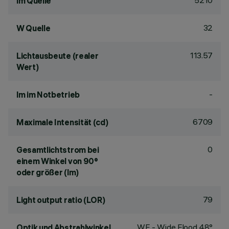
5210
lm Quelle
32
W Quelle
113.57
Lichtausbeute (realer
Wert)
-
lm im Notbetrieb
6709
Maximale Intensität (cd)
0
Gesamtlichtstrom bei
einem Winkel von 90°
oder größer (lm)
79
Light output ratio (LOR)
WF - Wide Flood 48°
Optik und Abstrahlwinkel