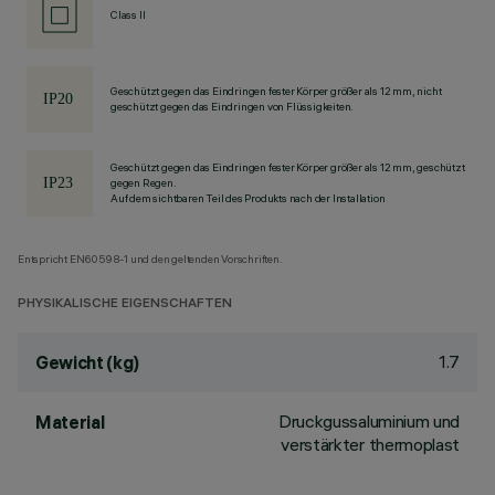
Class II
Geschützt gegen das Eindringen fester Körper größer als 12 mm, nicht
geschützt gegen das Eindringen von Flüssigkeiten.
Geschützt gegen das Eindringen fester Körper größer als 12 mm, geschützt
gegen Regen.
Auf dem sichtbaren Teil des Produkts nach der Installation
Entspricht EN60598-1 und den geltenden Vorschriften.
PHYSIKALISCHE EIGENSCHAFTEN
1.7
Gewicht (kg)
Druckgussaluminium und
Material
verstärkter thermoplast