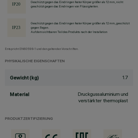
Geschützt gegen das Eindringen fester Körper größer als 12 mm, nicht
geschützt gegen das Eindringen von Flüssigkeiten.
Geschützt gegen das Eindringen fester Körper größer als 12 mm, geschützt
gegen Regen.
Auf dem sichtbaren Teil des Produkts nach der Installation
Entspricht EN60598-1 und den geltenden Vorschriften.
PHYSIKALISCHE EIGENSCHAFTEN
1.7
Gewicht (kg)
Druckgussaluminium und
Material
verstärkter thermoplast
PRODUKTZERTIFIZIERUNG