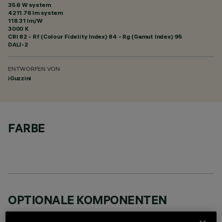
35.6 W system
4211.76 lm system
118.31 lm/W
3000 K
CRI
82
- Rf (Colour Fidelity Index) 84 - Rg (Gamut Index) 95
DALI-2
ENTWORFEN VON
iGuzzini
FARBE
OPTIONALE KOMPONENTEN