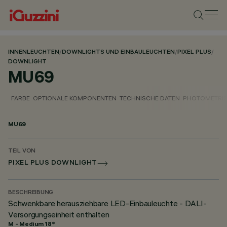
INNENLEUCHTEN
/
DOWNLIGHTS UND EINBAULEUCHTEN
/
PIXEL PLUS
/
DOWNLIGHT
MU69
FARBE
OPTIONALE KOMPONENTEN
TECHNISCHE DATEN
PHOTOMETRIS
MU69
TEIL VON
PIXEL PLUS DOWNLIGHT
BESCHREIBUNG
Schwenkbare herausziehbare LED-Einbauleuchte - DALI-
Versorgungseinheit enthalten
M - Medium 18°