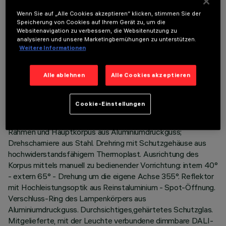
Wenn Sie auf „Alle Cookies akzeptieren“ klicken, stimmen Sie der
Speicherung von Cookies auf Ihrem Gerät zu, um die
Websitenavigation zu verbessern, die Websitenutzung zu
analysieren und unsere Marketingbemühungen zu unterstützen.
TECHNISCHE DATEN
Weitere Informationen
LETZTES UPDATE: 07.08.2026
Alle ablehnen
Alle Cookies akzeptieren
BESCHREIBUNG
Cookie-Einstellungen
Einbau-Leuchte mit schwenkbarer, herausziehbarer LED-
Lampe Warm White. System zur passiven Wärmeableitung.
Rahmen und Hauptkorpus aus Aluminiumdruckguss;
Drehscharniere aus Stahl. Drehring mit Schutzgehäuse aus
hochwiderstandsfähigem Thermoplast. Ausrichtung des
Korpus mittels manuell zu bedienender Vorrichtung: intern 40°
- extern 65° - Drehung um die eigene Achse 355°. Reflektor
mit Hochleistungsoptik aus Reinstaluminium - Spot-Öffnung.
Verschluss-Ring des Lampenkörpers aus
Aluminiumdruckguss. Durchsichtiges,gehärtetes Schutzglas.
Mitgelieferte, mit der Leuchte verbundene dimmbare DALI-