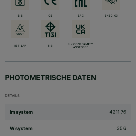
BIS
CE
EAC
ENEC-03
UK CONFORMITY
RETILAP
TISI
ASSESSED
PHOTOMETRISCHE DATEN
DETAILS
4211.76
lm system
35.6
W system