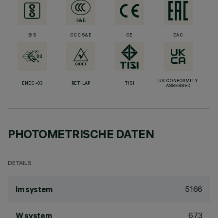
BIS
CCC S&E
CE
EAC
UK CONFORMITY
ENEC-03
RETILAP
TISI
ASSESSED
PHOTOMETRISCHE DATEN
DETAILS
5166
lm system
67.3
W system