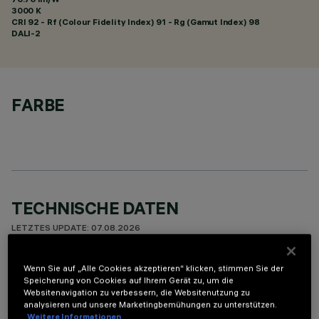
3000 K
CRI
92
- Rf (Colour Fidelity Index) 91 - Rg (Gamut Index) 98
DALI-2
FARBE
TECHNISCHE DATEN
LETZTES UPDATE: 07.08.2026
BESCHREIBUNG
Wenn Sie auf „Alle Cookies akzeptieren“ klicken, stimmen Sie der
Speicherung von Cookies auf Ihrem Gerät zu, um die
Rechteckige Einbauleuchte mit LED. Strukturgehäuse aus
Websitenavigation zu verbessern, die Websitenutzung zu
analysieren und unsere Marketingbemühungen zu unterstützen.
profiliertem Stahlblech mit Anschlag-Außenrand. Der lineare
Weitere Informationen