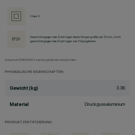
Class II
Geschützt gegen das Eindringen fester Körper größer als 12 mm, nicht
geschützt gegen das Eindringen von Flüssigkeiten.
Entspricht EN60598-1 und den geltenden Vorschriften.
PHYSIKALISCHE EIGENSCHAFTEN
3.36
Gewicht (kg)
Druckgussaluminium
Material
PRODUKTZERTIFIZIERUNG