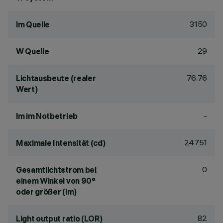
3150
lm Quelle
29
W Quelle
76.76
Lichtausbeute (realer
Wert)
-
lm im Notbetrieb
24751
Maximale Intensität (cd)
0
Gesamtlichtstrom bei
einem Winkel von 90°
oder größer (lm)
82
Light output ratio (LOR)