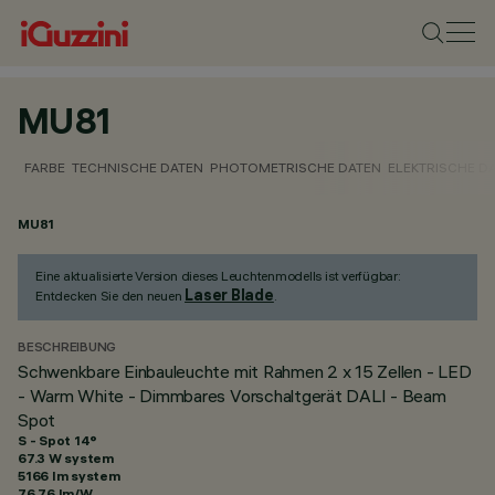
MU81
FARBE
TECHNISCHE DATEN
PHOTOMETRISCHE DATEN
ELEKTRISCHE D
MU81
Eine aktualisierte Version dieses Leuchtenmodells ist verfügbar:
Laser Blade
Entdecken Sie den neuen
.
BESCHREIBUNG
Schwenkbare Einbauleuchte mit Rahmen 2 x 15 Zellen - LED
- Warm White - Dimmbares Vorschaltgerät DALI - Beam
Spot
S - Spot 14°
67.3 W system
5166 lm system
76.76 lm/W