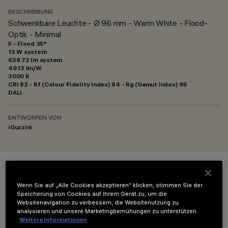
BESCHREIBUNG
Schwenkbare Leuchte - Ø 96 mm - Warm White - Flood-
Optik - Minimal
F - Flood 35°
13 W system
638.72 lm system
49.13 lm/W
3000 K
CRI
82
- Rf (Colour Fidelity Index) 84 - Rg (Gamut Index) 95
DALI
ENTWORFEN VON
iGuzzini
FARBE
Wenn Sie auf „Alle Cookies akzeptieren“ klicken, stimmen Sie der
Speicherung von Cookies auf Ihrem Gerät zu, um die
Websitenavigation zu verbessern, die Websitenutzung zu
analysieren und unsere Marketingbemühungen zu unterstützen.
Weitere Informationen