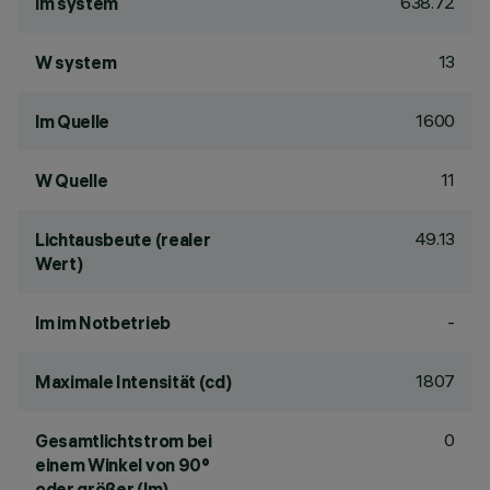
638.72
lm system
13
W system
1600
lm Quelle
11
W Quelle
49.13
Lichtausbeute (realer
Wert)
-
lm im Notbetrieb
1807
Maximale Intensität (cd)
0
Gesamtlichtstrom bei
einem Winkel von 90°
oder größer (lm)