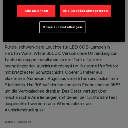
Alle ablehnen
Alle Cookies akzeptieren
TECHNISCHE DATEN
LETZTES UPDATE: 01.08.2026
Cookie-Einstellungen
BESCHREIBUNG
Runde, schwenkbare Leuchte für LED COB-Lampen in
Farbton Warm White 3000K. Version ohne Umrandung zur
flächenbündigen Installation an der Decke. Unterer
hochglänzender, aluminiumbedampfter Kunststoffreflektor
mit kratzfester Schutzschicht. Oberer Strahler aus
eloxiertem Aluminium. Bügel aus verzinktem und lackiertem
Stahlblech. Um 30° auf der horizontalen Ebene und um 358°
um die Vertikalachse drehbar. Das Gerät verfügt über
mechanische Arretierungen, mit denen der Lichtstrahl fest
ausgerichtet werden kann. Wärmeableiter aus
Aluminiumdruckguss.
ABMESSUNGEN