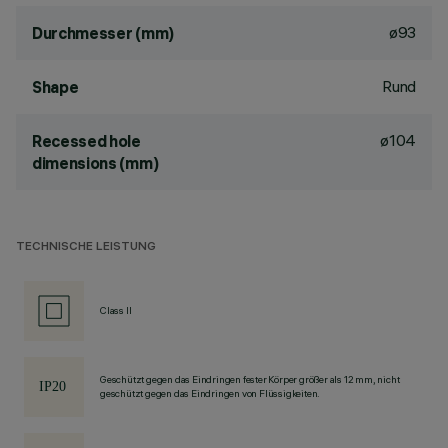
ø93
Durchmesser (mm)
Rund
Shape
ø104
Recessed hole
dimensions (mm)
TECHNISCHE LEISTUNG
Class II
Geschützt gegen das Eindringen fester Körper größer als 12 mm, nicht
geschützt gegen das Eindringen von Flüssigkeiten.