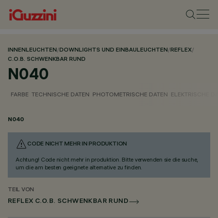
INNENLEUCHTEN
/
DOWNLIGHTS UND EINBAULEUCHTEN
/
REFLEX
/
C.O.B. SCHWENKBAR RUND
N040
FARBE
TECHNISCHE DATEN
PHOTOMETRISCHE DATEN
ELEKTRISCHE D
N040
CODE NICHT MEHR IN PRODUKTION
Achtung! Code nicht mehr in produktion. Bitte verwenden sie die suche,
um die am besten geeignete alternative zu finden.
TEIL VON
REFLEX C.O.B. SCHWENKBAR RUND