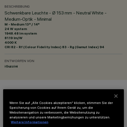
BESCHREIBUNG
Schwenkbare Leuchte - Ø 153 mm - Neutral White -
Medium-Optik - Minimal
M - Medium 13° / 14°
24 W system
1948.48 lm system
81.19 lm/W
4000 K
CRI
82
- Rf (Colour Fidelity Index) 83 - Rg (Gamut Index) 94
ENTWORFEN VON
iGuzzini
FARBE
Wenn Sie auf „Alle Cookies akzeptieren“ klicken, stimmen Sie der
Speicherung von Cookies auf Ihrem Gerät zu, um die
Websitenavigation zu verbessern, die Websitenutzung zu
analysieren und unsere Marketingbemühungen zu unterstützen.
Weitere Informationen