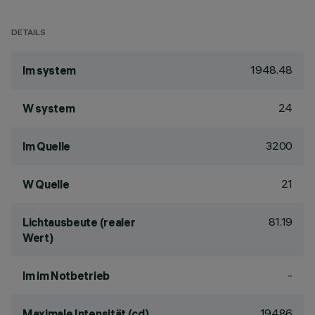
DETAILS
1948.48
lm system
24
W system
3200
lm Quelle
21
W Quelle
81.19
Lichtausbeute (realer
Wert)
-
lm im Notbetrieb
19486
Maximale Intensität (cd)