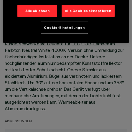
TECHNISCHE DATEN
Alle ablehnen
Alle Cookies akzeptieren
LETZTES UPDATE: 01.08.2026
Cookie-Einstellungen
BESCHREIBUNG
Runde, schwenkbare Leuchte für LED COB-Lampen im
Farbton Neutral White 4000K. Version ohne Umrandung zur
flächenbündigen Installation an der Decke. Unterer
hochglänzender, aluminiumbedampfter Kunststoffreflektor
mit kratzfester Schutzschicht. Oberer Strahler aus
eloxiertem Aluminium. Bügel aus verzinktem und lackiertem
Stahlblech. Um 30° auf der horizontalen Ebene und um 358°
um die Vertikalachse drehbar. Das Gerät verfügt über
mechanische Arretierungen, mit denen der Lichtstrahl fest
ausgerichtet werden kann. Wärmeableiter aus
Aluminiumdruckguss.
ABMESSUNGEN