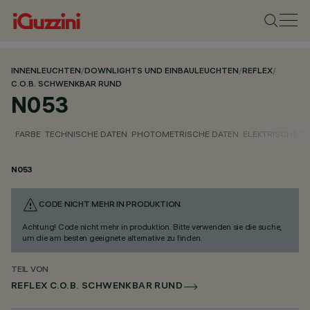
INNENLEUCHTEN
/
DOWNLIGHTS UND EINBAULEUCHTEN
/
REFLEX
/
C.O.B. SCHWENKBAR RUND
N053
FARBE
TECHNISCHE DATEN
PHOTOMETRISCHE DATEN
ELEKTRISCHE D
N053
CODE NICHT MEHR IN PRODUKTION
Achtung! Code nicht mehr in produktion. Bitte verwenden sie die suche,
um die am besten geeignete alternative zu finden.
TEIL VON
REFLEX C.O.B. SCHWENKBAR RUND