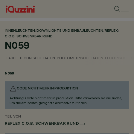
INNENLEUCHTEN
/
DOWNLIGHTS UND EINBAULEUCHTEN
/
REFLEX
/
C.O.B. SCHWENKBAR RUND
N059
FARBE
TECHNISCHE DATEN
PHOTOMETRISCHE DATEN
ELEKTRISCHE D
N059
CODE NICHT MEHR IN PRODUKTION
Achtung! Code nicht mehr in produktion. Bitte verwenden sie die suche,
um die am besten geeignete alternative zu finden.
TEIL VON
REFLEX C.O.B. SCHWENKBAR RUND