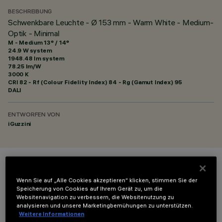
BESCHREIBUNG
Schwenkbare Leuchte - Ø 153 mm - Warm White - Medium-
Optik - Minimal
M - Medium 13° / 14°
24.9 W system
1948.48 lm system
78.25 lm/W
3000 K
CRI
82
- Rf (Colour Fidelity Index) 84 - Rg (Gamut Index) 95
DALI
ENTWORFEN VON
iGuzzini
FARBE
Wenn Sie auf „Alle Cookies akzeptieren“ klicken, stimmen Sie der
Speicherung von Cookies auf Ihrem Gerät zu, um die
Websitenavigation zu verbessern, die Websitenutzung zu
analysieren und unsere Marketingbemühungen zu unterstützen.
Weitere Informationen