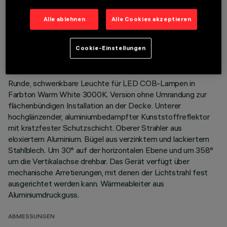
Alle ablehnen
Alle Cookies akzeptieren
TECHNISCHE DATEN
LETZTES UPDATE: 01.08.2026
Cookie-Einstellungen
BESCHREIBUNG
Runde, schwenkbare Leuchte für LED COB-Lampen in
Farbton Warm White 3000K. Version ohne Umrandung zur
flächenbündigen Installation an der Decke. Unterer
hochglänzender, aluminiumbedampfter Kunststoffreflektor
mit kratzfester Schutzschicht. Oberer Strahler aus
eloxiertem Aluminium. Bügel aus verzinktem und lackiertem
Stahlblech. Um 30° auf der horizontalen Ebene und um 358°
um die Vertikalachse drehbar. Das Gerät verfügt über
mechanische Arretierungen, mit denen der Lichtstrahl fest
ausgerichtet werden kann. Wärmeableiter aus
Aluminiumdruckguss.
ABMESSUNGEN