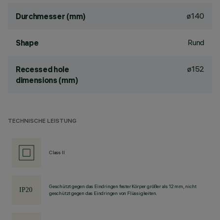
ø140
Durchmesser (mm)
Rund
Shape
ø152
Recessed hole
dimensions (mm)
TECHNISCHE LEISTUNG
Class II
Geschützt gegen das Eindringen fester Körper größer als 12 mm, nicht
geschützt gegen das Eindringen von Flüssigkeiten.