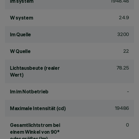
1948.48
lm system
24.9
W system
3200
lm Quelle
22
W Quelle
78.25
Lichtausbeute (realer
Wert)
-
lm im Notbetrieb
19486
Maximale Intensität (cd)
0
Gesamtlichtstrom bei
einem Winkel von 90°
oder größer (lm)