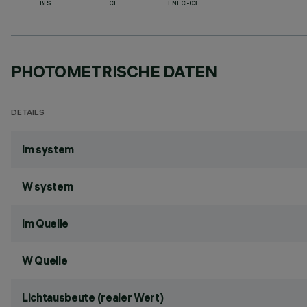
BIS
CE
ENEC-03
PHOTOMETRISCHE DATEN
DETAILS
lm system
W system
lm Quelle
W Quelle
Lichtausbeute (realer Wert)