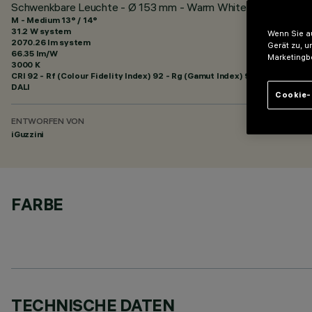
Schwenkbare Leuchte - Ø 153 mm - Warm White Medium-Optik
M - Medium 13° / 14°
31.2 W system
Wenn Sie au
2070.26 lm system
Gerät zu, u
66.35 lm/W
Marketingb
3000 K
CRI
92
- Rf (Colour Fidelity Index) 92 - Rg (Gamut Index) 99
DALI
Cookie-
ENTWORFEN VON
iGuzzini
FARBE
TECHNISCHE DATEN