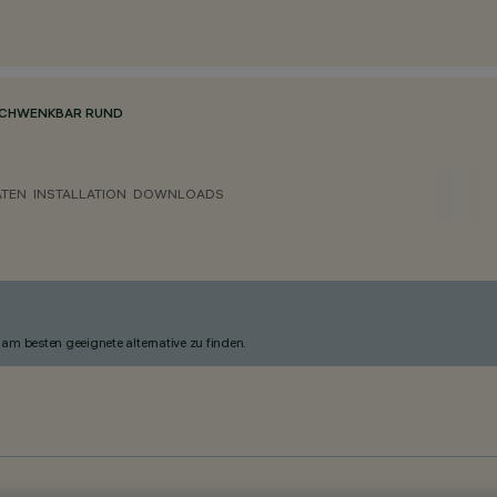
 SCHWENKBAR RUND
ATEN
INSTALLATION
DOWNLOADS
am besten geeignete alternative zu finden.