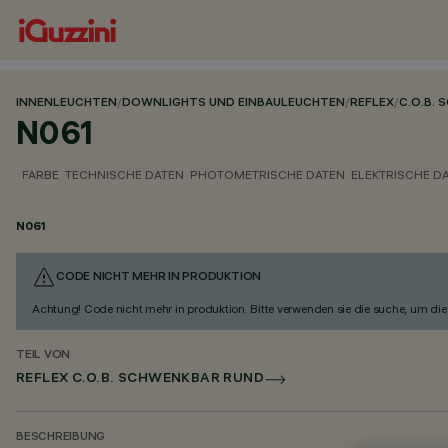
INNENLEUCHTEN
/
DOWNLIGHTS UND EINBAULEUCHTEN
/
REFLEX
/
C.O.B.
N061
FARBE
TECHNISCHE DATEN
PHOTOMETRISCHE DATEN
ELEKTRISCHE D
N061
CODE NICHT MEHR IN PRODUKTION
Achtung! Code nicht mehr in produktion. Bitte verwenden sie die suche, um die 
TEIL VON
REFLEX C.O.B. SCHWENKBAR RUND
BESCHREIBUNG