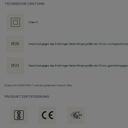
TECHNISCHE LEISTUNG
Class II
Geschützt gegen das Eindringen fester Körper größer als 12 mm, nicht geschützt
Geschützt gegen das Eindringen fester Körper größer als 12 mm, geschützt gege
Entspricht EN60598-1 und den geltenden Vorschriften.
PRODUKTZERTIFIZIERUNG