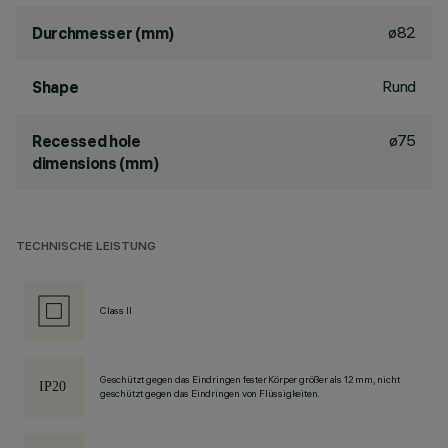
ø82
Durchmesser (mm)
Rund
Shape
ø75
Recessed hole
dimensions (mm)
TECHNISCHE LEISTUNG
Class II
Geschützt gegen das Eindringen fester Körper größer als 12 mm, nicht
geschützt gegen das Eindringen von Flüssigkeiten.