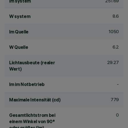
251.69
lm system
8.6
W system
1050
lm Quelle
6.2
W Quelle
29.27
Lichtausbeute (realer
Wert)
-
lm im Notbetrieb
779
Maximale Intensität (cd)
0
Gesamtlichtstrom bei
einem Winkel von 90°
oder größer (lm)