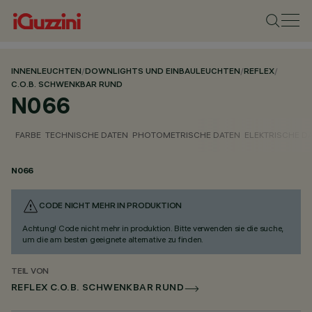
INNENLEUCHTEN
/
DOWNLIGHTS UND EINBAULEUCHTEN
/
REFLEX
/
C.O.B. SCHWENKBAR RUND
N066
FARBE
TECHNISCHE DATEN
PHOTOMETRISCHE DATEN
ELEKTRISCHE D
N066
CODE NICHT MEHR IN PRODUKTION
Achtung! Code nicht mehr in produktion. Bitte verwenden sie die suche,
um die am besten geeignete alternative zu finden.
TEIL VON
REFLEX C.O.B. SCHWENKBAR RUND