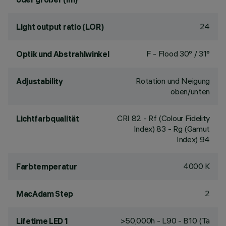
24
Light output ratio (LOR)
F - Flood 30° / 31°
Optik und Abstrahlwinkel
Rotation und Neigung
Adjustability
oben/unten
CRI
82
- Rf (Colour Fidelity
Lichtfarbqualität
Index) 83 - Rg (Gamut
Index) 94
4000 K
Farbtemperatur
2
MacAdam Step
>50,000h - L90 - B10 (Ta
Lifetime LED 1