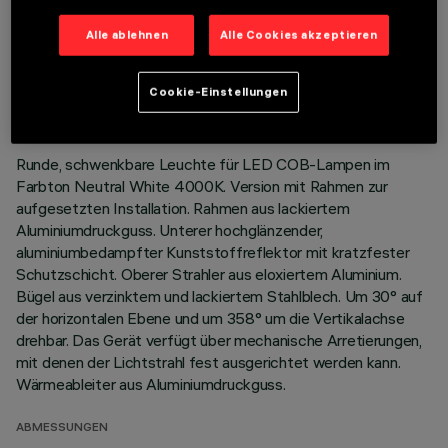
Alle ablehnen
Alle Cookies akzeptieren
TECHNISCHE DATEN
LETZTES UPDATE: 01.08.2026
Cookie-Einstellungen
BESCHREIBUNG
Runde, schwenkbare Leuchte für LED COB-Lampen im
Farbton Neutral White 4000K. Version mit Rahmen zur
aufgesetzten Installation. Rahmen aus lackiertem
Aluminiumdruckguss. Unterer hochglänzender,
aluminiumbedampfter Kunststoffreflektor mit kratzfester
Schutzschicht. Oberer Strahler aus eloxiertem Aluminium.
Bügel aus verzinktem und lackiertem Stahlblech. Um 30° auf
der horizontalen Ebene und um 358° um die Vertikalachse
drehbar. Das Gerät verfügt über mechanische Arretierungen,
mit denen der Lichtstrahl fest ausgerichtet werden kann.
Wärmeableiter aus Aluminiumdruckguss.
ABMESSUNGEN