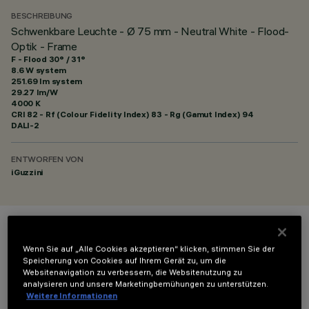
BESCHREIBUNG
Schwenkbare Leuchte - Ø 75 mm - Neutral White - Flood-
Optik - Frame
F - Flood 30° / 31°
8.6 W system
251.69 lm system
29.27 lm/W
4000 K
CRI
82
- Rf (Colour Fidelity Index) 83 - Rg (Gamut Index) 94
DALI-2
ENTWORFEN VON
iGuzzini
FARBE
Wenn Sie auf „Alle Cookies akzeptieren“ klicken, stimmen Sie der
Speicherung von Cookies auf Ihrem Gerät zu, um die
Websitenavigation zu verbessern, die Websitenutzung zu
analysieren und unsere Marketingbemühungen zu unterstützen.
Weitere Informationen