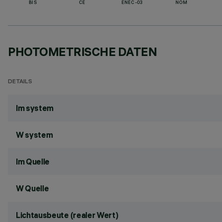
BIS
CE
ENEC-03
NOM
PHOTOMETRISCHE DATEN
DETAILS
lm system
W system
lm Quelle
W Quelle
Lichtausbeute (realer Wert)