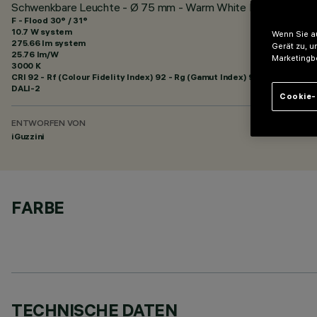
Schwenkbare Leuchte - Ø 75 mm - Warm White Flood-Optik -
F - Flood 30° / 31°
10.7 W system
Wenn Sie au
275.66 lm system
Gerät zu, u
25.76 lm/W
Marketingb
3000 K
CRI
92
- Rf (Colour Fidelity Index) 92 - Rg (Gamut Index) 99
DALI-2
Cookie-
ENTWORFEN VON
iGuzzini
FARBE
TECHNISCHE DATEN