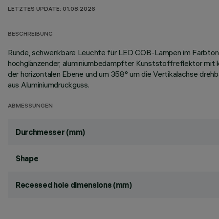
LETZTES UPDATE: 01.08.2026
BESCHREIBUNG
Runde, schwenkbare Leuchte für LED COB-Lampen im Farbton Wa
hochglänzender, aluminiumbedampfter Kunststoffreflektor mit k
der horizontalen Ebene und um 358° um die Vertikalachse drehb
aus Aluminiumdruckguss.
ABMESSUNGEN
Durchmesser (mm)
Shape
Recessed hole dimensions (mm)