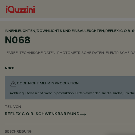
INNENLEUCHTEN
/
DOWNLIGHTS UND EINBAULEUCHTEN
/
REFLEX
/
C.O.B.
N068
FARBE
TECHNISCHE DATEN
PHOTOMETRISCHE DATEN
ELEKTRISCHE D
N068
CODE NICHT MEHR IN PRODUKTION
Achtung! Code nicht mehr in produktion. Bitte verwenden sie die suche, um die 
TEIL VON
REFLEX C.O.B. SCHWENKBAR RUND
BESCHREIBUNG