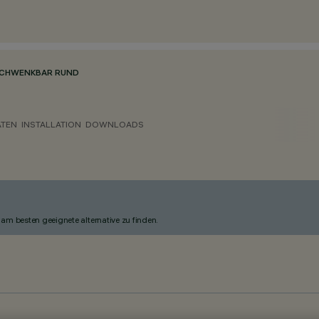
 SCHWENKBAR RUND
ATEN
INSTALLATION
DOWNLOADS
am besten geeignete alternative zu finden.