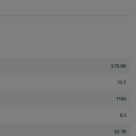
275.66
10.7
1150
8.3
25.76