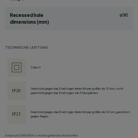
ø96
Recessed hole
dimensions (mm)
TECHNISCHE LEISTUNG
Class II
Geschützt gegen das Eindringen fester Körper größer als 12 mm, nicht
geschützt gegen das Eindringen von Flüssigkeiten.
Geschützt gegen das Eindringen fester Körper größer als 12 mm, geschützt
gegen Regen.
Entspricht EN60598-1 und den geltenden Vorschriften.