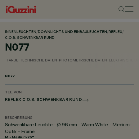
INNENLEUCHTEN
/
DOWNLIGHTS UND EINBAULEUCHTEN
/
REFLEX
/
C.O.B. SCHWENKBAR RUND
N077
FARBE
TECHNISCHE DATEN
PHOTOMETRISCHE DATEN
ELEKTRISCHE D
N077
TEIL VON
REFLEX C.O.B. SCHWENKBAR RUND
BESCHREIBUNG
Schwenkbare Leuchte - Ø 96 mm - Warm White - Medium-
Optik - Frame
M - Medium 25°