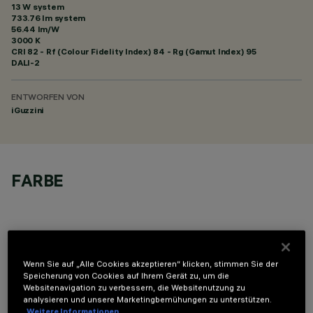
13 W system
733.76 lm system
56.44 lm/W
3000 K
CRI
82
- Rf (Colour Fidelity Index) 84 - Rg (Gamut Index) 95
DALI-2
ENTWORFEN VON
iGuzzini
FARBE
Wenn Sie auf „Alle Cookies akzeptieren“ klicken, stimmen Sie der
Speicherung von Cookies auf Ihrem Gerät zu, um die
TECHNISCHE DATEN
Websitenavigation zu verbessern, die Websitenutzung zu
analysieren und unsere Marketingbemühungen zu unterstützen.
LETZTES UPDATE: 07.08.2026
Weitere Informationen