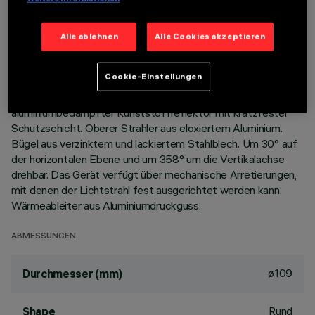
BESCHREIBUNG
Alle ablehnen
Alle Cookies akzeptieren
Runde, schwenkbare Leuchte für LED COB-Lampen in
Farbton Warm White 3000K (CRI 80). Version mit Rahmen
Cookie-Einstellungen
zur aufgesetzten Installation. Rahmen aus lackiertem
Aluminiumdruckguss. Unterer hochglänzender,
aluminiumbedampfter Kunststoffreflektor mit kratzfester
Schutzschicht. Oberer Strahler aus eloxiertem Aluminium.
Bügel aus verzinktem und lackiertem Stahlblech. Um 30° auf
der horizontalen Ebene und um 358° um die Vertikalachse
drehbar. Das Gerät verfügt über mechanische Arretierungen,
mit denen der Lichtstrahl fest ausgerichtet werden kann.
Wärmeableiter aus Aluminiumdruckguss.
ABMESSUNGEN
ø109
Durchmesser (mm)
Rund
Shape