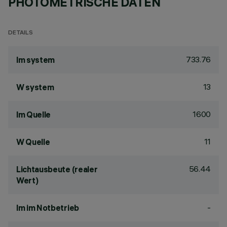
PHOTOMETRISCHE DATEN
DETAILS
733.76
lm system
13
W system
1600
lm Quelle
11
W Quelle
56.44
Lichtausbeute (realer
Wert)
-
lm im Notbetrieb