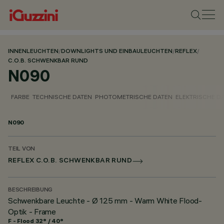
INNENLEUCHTEN
/
DOWNLIGHTS UND EINBAULEUCHTEN
/
REFLEX
/
C.O.B. SCHWENKBAR RUND
N090
FARBE
TECHNISCHE DATEN
PHOTOMETRISCHE DATEN
ELEKTRISCHE D
N090
TEIL VON
REFLEX C.O.B. SCHWENKBAR RUND
BESCHREIBUNG
Schwenkbare Leuchte - Ø 125 mm - Warm White Flood-
Optik - Frame
F - Flood 32° / 40°