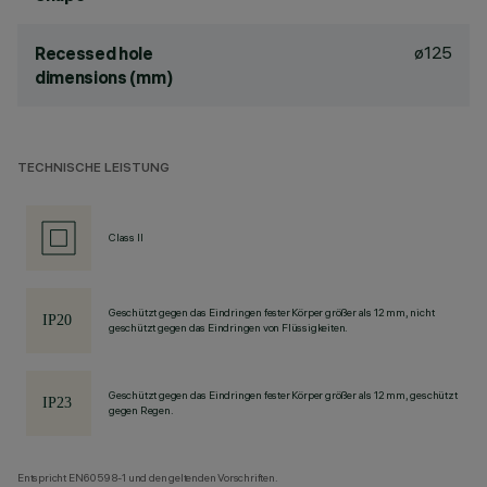
ø125
Recessed hole
dimensions (mm)
TECHNISCHE LEISTUNG
Class II
Geschützt gegen das Eindringen fester Körper größer als 12 mm, nicht
geschützt gegen das Eindringen von Flüssigkeiten.
Geschützt gegen das Eindringen fester Körper größer als 12 mm, geschützt
gegen Regen.
Entspricht EN60598-1 und den geltenden Vorschriften.