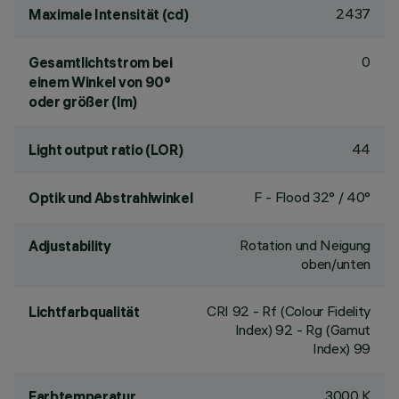
2437
Maximale Intensität (cd)
0
Gesamtlichtstrom bei
einem Winkel von 90°
oder größer (lm)
44
Light output ratio (LOR)
F - Flood 32° / 40°
Optik und Abstrahlwinkel
Rotation und Neigung
Adjustability
oben/unten
CRI
92
- Rf (Colour Fidelity
Lichtfarbqualität
Index) 92 - Rg (Gamut
Index) 99
3000 K
Farbtemperatur