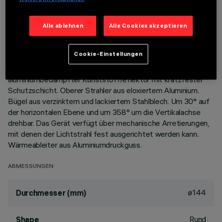
BESCHREIBUNG
Alle ablehnen
Alle Cookies akzeptieren
Runde, schwenkbare Leuchte für LED COB-Lampen in
Farbton Warm White 3000K (CRI 90). Version mit Rahmen
Cookie-Einstellungen
zur aufgesetzten Installation. Rahmen aus lackiertem
Aluminiumdruckguss. Unterer hochglänzender,
aluminiumbedampfter Kunststoffreflektor mit kratzfester
Schutzschicht. Oberer Strahler aus eloxiertem Aluminium.
Bügel aus verzinktem und lackiertem Stahlblech. Um 30° auf
der horizontalen Ebene und um 358° um die Vertikalachse
drehbar. Das Gerät verfügt über mechanische Arretierungen,
mit denen der Lichtstrahl fest ausgerichtet werden kann.
Wärmeableiter aus Aluminiumdruckguss.
ABMESSUNGEN
ø144
Durchmesser (mm)
Rund
Shape