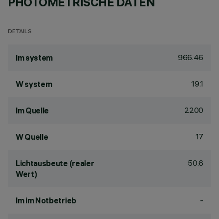
PHOTOMETRISCHE DATEN
DETAILS
966.46
lm system
19.1
W system
2200
lm Quelle
17
W Quelle
50.6
Lichtausbeute (realer
Wert)
-
lm im Notbetrieb