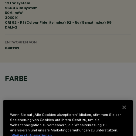
19.1 W system
966.46 lm system
50.6 lm/W
3000 K
CRI
92
- Rf (Colour Fidelity Index) 92 - Rg (Gamut Index) 99
DALI-2
ENTWORFEN VON
iGuzzini
FARBE
Wenn Sie auf „Alle Cookies akzeptieren“ klicken, stimmen Sie der
Speicherung von Cookies auf Ihrem Gerät zu, um die
TECHNISCHE DATEN
Websitenavigation zu verbessern, die Websitenutzung zu
analysieren und unsere Marketingbemühungen zu unterstützen.
LETZTES UPDATE: 05.08.2026
Weitere Informationen