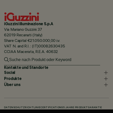
iGuzzini illuminazione S.p.A
Via Mariano Guzzini 37
62019 Recanati (Italy)
Share Capital €21.050.000,00 i.v.
VAT N. and R.I. : (IT)00082630435
CCIAA Macerata, R.E.A. 40632
Kontakte und Standorte
Social
Produkte
Über uns
DATENSCHUTZRICHTLINIE
CERTIFICATIONS
5 JAHRE PRODUKTGARANTIE
HINWEISGEBERSYSTEM
COOKIE POLICY
ACCESSIBILITY STATEMENT