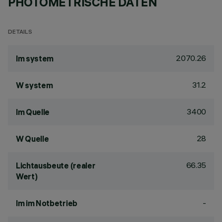
PHOTOMETRISCHE DATEN
DETAILS
2070.26
lm system
31.2
W system
3400
lm Quelle
28
W Quelle
66.35
Lichtausbeute (realer
Wert)
-
lm im Notbetrieb