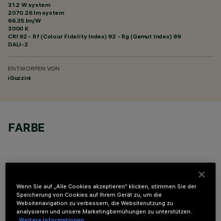
31.2 W system
2070.26 lm system
66.35 lm/W
3000 K
CRI
92
- Rf (Colour Fidelity Index) 92 - Rg (Gamut Index) 99
DALI-2
ENTWORFEN VON
iGuzzini
FARBE
Wenn Sie auf „Alle Cookies akzeptieren“ klicken, stimmen Sie der
Speicherung von Cookies auf Ihrem Gerät zu, um die
TECHNISCHE DATEN
Websitenavigation zu verbessern, die Websitenutzung zu
analysieren und unsere Marketingbemühungen zu unterstützen.
LETZTES UPDATE: 07.08.2026
Weitere Informationen