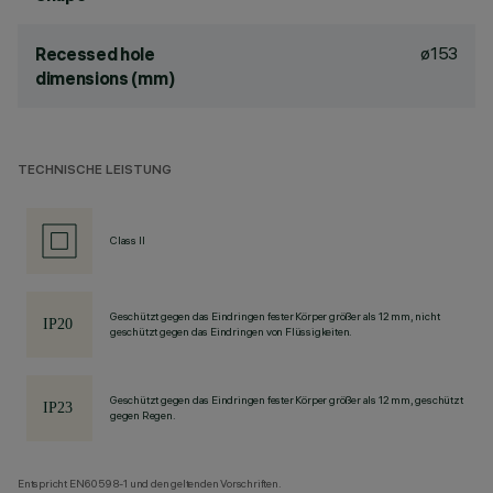
ø153
Recessed hole
dimensions (mm)
TECHNISCHE LEISTUNG
Class II
Geschützt gegen das Eindringen fester Körper größer als 12 mm, nicht
geschützt gegen das Eindringen von Flüssigkeiten.
Geschützt gegen das Eindringen fester Körper größer als 12 mm, geschützt
gegen Regen.
Entspricht EN60598-1 und den geltenden Vorschriften.