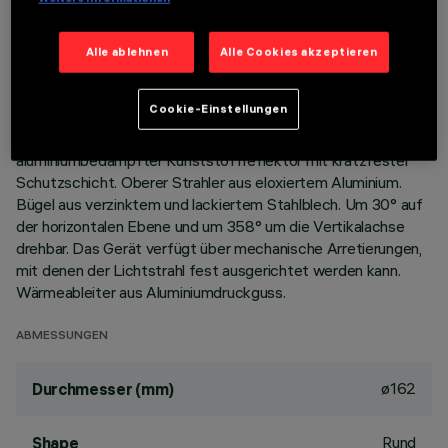
BESCHREIBUNG
Alle ablehnen
Alle Cookies akzeptieren
Schwenkbare, runde Einbauleuchte zur Bestückung mit LED
COB-Lampe. Im Farbton Warm White 3000K (CRI 90).
Cookie-Einstellungen
Version mit Rahmen zur aufgesetzten Installation. Rahmen
aus lackiertem Aluminiumdruckguss. Unterer hochglänzender,
aluminiumbedampfter Kunststoffreflektor mit kratzfester
Schutzschicht. Oberer Strahler aus eloxiertem Aluminium.
Bügel aus verzinktem und lackiertem Stahlblech. Um 30° auf
der horizontalen Ebene und um 358° um die Vertikalachse
drehbar. Das Gerät verfügt über mechanische Arretierungen,
mit denen der Lichtstrahl fest ausgerichtet werden kann.
Wärmeableiter aus Aluminiumdruckguss.
ABMESSUNGEN
ø162
Durchmesser (mm)
Rund
Shape