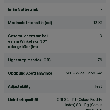
-
lm im Notbetrieb
1292
Maximale Intensität (cd)
0
Gesamtlichtstrom bei
einem Winkel von 90°
oder größer (lm)
76
Light output ratio (LOR)
WF - Wide Flood 54°
Optik und Abstrahlwinkel
fest
Adjustability
CRI
82
- Rf (Colour Fidelity
Lichtfarbqualität
Index) 83 - Rg (Gamut
Index) 94