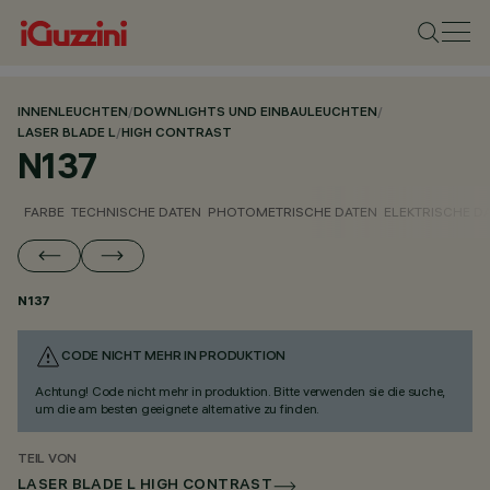
INNENLEUCHTEN
/
DOWNLIGHTS UND EINBAULEUCHTEN
/
LASER BLADE L
/
HIGH CONTRAST
N137
FARBE
TECHNISCHE DATEN
PHOTOMETRISCHE DATEN
ELEKTRISCHE D
N137
CODE NICHT MEHR IN PRODUKTION
Achtung! Code nicht mehr in produktion. Bitte verwenden sie die suche,
um die am besten geeignete alternative zu finden.
TEIL VON
LASER BLADE L HIGH CONTRAST