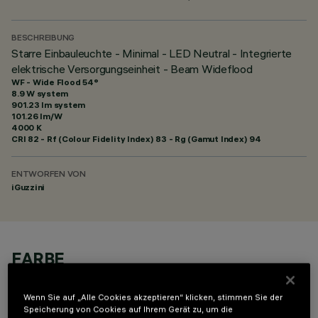
BESCHREIBUNG
Starre Einbauleuchte - Minimal - LED Neutral - Integrierte
elektrische Versorgungseinheit - Beam Wideflood
WF - Wide Flood 54°
8.9 W system
901.23 lm system
101.26 lm/W
4000 K
CRI
82
- Rf (Colour Fidelity Index) 83 - Rg (Gamut Index) 94
ENTWORFEN VON
iGuzzini
FARBE
Wenn Sie auf „Alle Cookies akzeptieren“ klicken, stimmen Sie der
Speicherung von Cookies auf Ihrem Gerät zu, um die