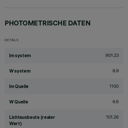
PHOTOMETRISCHE DATEN
DETAILS
901.23
lm system
8.9
W system
1100
lm Quelle
6.6
W Quelle
101.26
Lichtausbeute (realer
Wert)