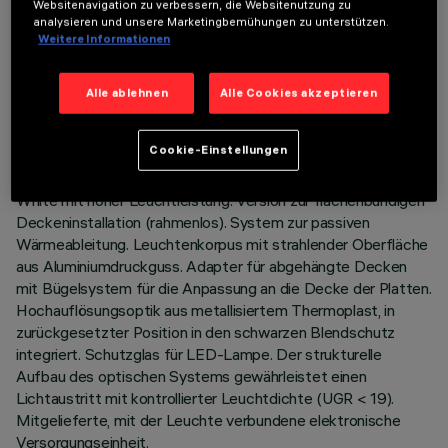
Websitenavigation zu verbessern, die Websitenutzung zu
analysieren und unsere Marketingbemühungen zu unterstützen.
Weitere Informationen
TECHNISCHE DATEN
LETZTES UPDATE: 01.08.2026
Alle ablehnen
Alle Cookies akzeptieren
BESCHREIBUNG
Cookie-Einstellungen
Einbau-Leuchte mit fester Optik für LED-Lampen Neutral
White mit hoher Leuchtleistung. Version zur flächenbündigen
Deckeninstallation (rahmenlos). System zur passiven
Wärmeableitung. Leuchtenkorpus mit strahlender Oberfläche
aus Aluminiumdruckguss. Adapter für abgehängte Decken
mit Bügelsystem für die Anpassung an die Decke der Platten.
Hochauflösungsoptik aus metallisiertem Thermoplast, in
zurückgesetzter Position in den schwarzen Blendschutz
integriert. Schutzglas für LED-Lampe. Der strukturelle
Aufbau des optischen Systems gewährleistet einen
Lichtaustritt mit kontrollierter Leuchtdichte (UGR < 19).
Mitgelieferte, mit der Leuchte verbundene elektronische
Versorgungseinheit.