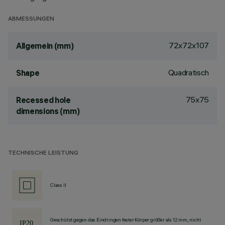
ABMESSUNGEN
72x72x107
Allgemein (mm)
Quadratisch
Shape
75x75
Recessed hole
dimensions (mm)
TECHNISCHE LEISTUNG
Class II
Geschützt gegen das Eindringen fester Körper größer als 12 mm, nicht