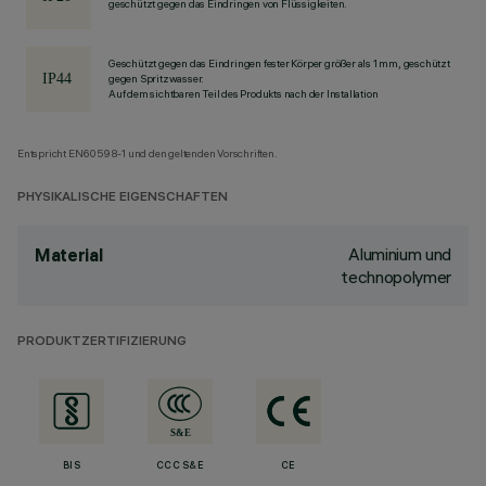
geschützt gegen das Eindringen von Flüssigkeiten.
Geschützt gegen das Eindringen fester Körper größer als 1 mm, geschützt
gegen Spritzwasser.
Auf dem sichtbaren Teil des Produkts nach der Installation
Entspricht EN60598-1 und den geltenden Vorschriften.
PHYSIKALISCHE EIGENSCHAFTEN
Aluminium und
Material
technopolymer
PRODUKTZERTIFIZIERUNG
BIS
CCC S&E
CE