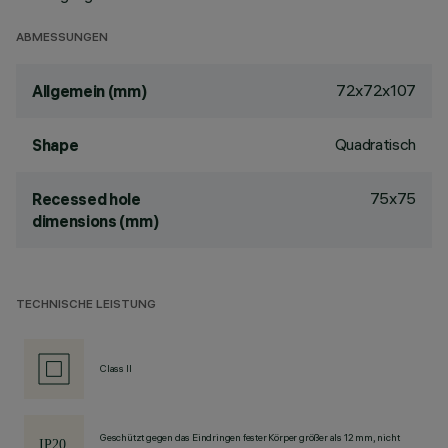
ABMESSUNGEN
72x72x107
Allgemein (mm)
Quadratisch
Shape
75x75
Recessed hole
dimensions (mm)
TECHNISCHE LEISTUNG
Class II
Geschützt gegen das Eindringen fester Körper größer als 12 mm, nicht