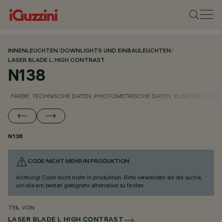
INNENLEUCHTEN
/
DOWNLIGHTS UND EINBAULEUCHTEN
/
LASER BLADE L
/
HIGH CONTRAST
N138
FARBE
TECHNISCHE DATEN
PHOTOMETRISCHE DATEN
ELEKTRISCHE D
N138
CODE NICHT MEHR IN PRODUKTION
Achtung! Code nicht mehr in produktion. Bitte verwenden sie die suche,
um die am besten geeignete alternative zu finden.
TEIL VON
LASER BLADE L HIGH CONTRAST