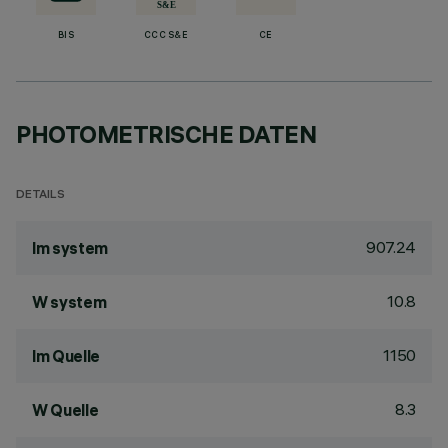
BIS
CCC S&E
CE
PHOTOMETRISCHE DATEN
DETAILS
907.24
lm system
10.8
W system
1150
lm Quelle
8.3
W Quelle