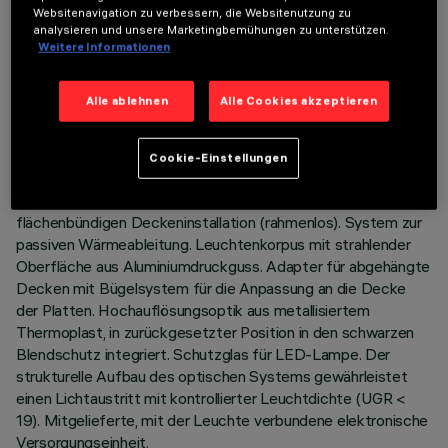
Websitenavigation zu verbessern, die Websitenutzung zu
analysieren und unsere Marketingbemühungen zu unterstützen.
Weitere Informationen
TECHNISCHE DATEN
LETZTES UPDATE: 01.08.2026
Alle ablehnen
Alle Cookies akzeptieren
BESCHREIBUNG
Cookie-Einstellungen
Einbau-Leuchte mit fester Optik für LED-Lampe Warm
White mit hohem Farbwiedergabeindex. Version zur
flächenbündigen Deckeninstallation (rahmenlos). System zur
passiven Wärmeableitung. Leuchtenkorpus mit strahlender
Oberfläche aus Aluminiumdruckguss. Adapter für abgehängte
Decken mit Bügelsystem für die Anpassung an die Decke
der Platten. Hochauflösungsoptik aus metallisiertem
Thermoplast, in zurückgesetzter Position in den schwarzen
Blendschutz integriert. Schutzglas für LED-Lampe. Der
strukturelle Aufbau des optischen Systems gewährleistet
einen Lichtaustritt mit kontrollierter Leuchtdichte (UGR <
19). Mitgelieferte, mit der Leuchte verbundene elektronische
Versorgungseinheit.