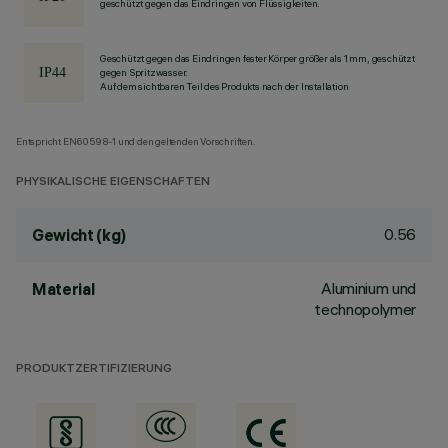
geschützt gegen das Eindringen von Flüssigkeiten.
Geschützt gegen das Eindringen fester Körper größer als 1 mm, geschützt
gegen Spritzwasser.
Auf dem sichtbaren Teil des Produkts nach der Installation
Entspricht EN60598-1 und den geltenden Vorschriften.
PHYSIKALISCHE EIGENSCHAFTEN
0.56
Gewicht (kg)
Aluminium und
Material
technopolymer
PRODUKTZERTIFIZIERUNG