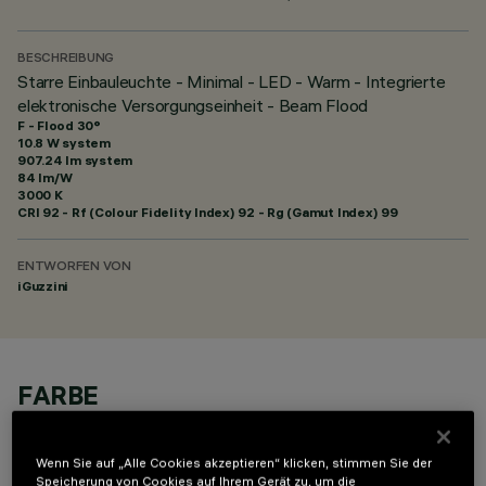
BESCHREIBUNG
Starre Einbauleuchte - Minimal - LED - Warm - Integrierte
elektronische Versorgungseinheit - Beam Flood
F - Flood 30°
10.8 W system
907.24 lm system
84 lm/W
3000 K
CRI
92
- Rf (Colour Fidelity Index) 92 - Rg (Gamut Index) 99
ENTWORFEN VON
iGuzzini
FARBE
Wenn Sie auf „Alle Cookies akzeptieren“ klicken, stimmen Sie der
Speicherung von Cookies auf Ihrem Gerät zu, um die