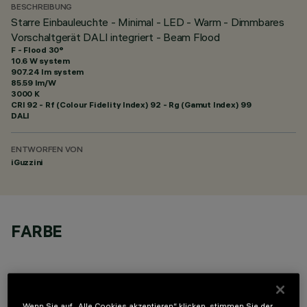
BESCHREIBUNG
Starre Einbauleuchte - Minimal - LED - Warm - Dimmbares
Vorschaltgerät DALI integriert - Beam Flood
F - Flood 30°
10.6 W system
907.24 lm system
85.59 lm/W
3000 K
CRI
92
- Rf (Colour Fidelity Index) 92 - Rg (Gamut Index) 99
DALI
ENTWORFEN VON
iGuzzini
FARBE
Wenn Sie auf „Alle Cookies akzeptieren“ klicken, stimmen Sie der