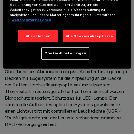
Speicherung von Cookies auf Ihrem Gerät zu, um die
TECHNISCHE DATEN
Websitenavigation zu verbessern, die Websitenutzung zu
analysieren und unsere Marketingbemühungen zu unterstützen.
LETZTES UPDATE: 01.08.2026
Weitere Informationen
BESCHREIBUNG
Alle ablehnen
Alle Cookies akzeptieren
Einbau-Leuchte mit fester Optik für LED-Lampe Warm
White mit hohem Farbwiedergabeindex. Version zur
Cookie-Einstellungen
flächenbündigen Deckeninstallation (rahmenlos). System zur
passiven Wärmeableitung. Leuchtenkorpus mit strahlender
Oberfläche aus Aluminiumdruckguss. Adapter für abgehängte
Decken mit Bügelsystem für die Anpassung an die Decke
der Platten. Hochauflösungsoptik aus metallisiertem
Thermoplast, in zurückgesetzter Position in den schwarzen
Blendschutz integriert. Schutzglas für LED-Lampe. Der
strukturelle Aufbau des optischen Systems gewährleistet
einen Lichtaustritt mit kontrollierter Leuchtdichte (UGR <
19). Mitgelieferte, mit der Leuchte verbundene dimmbare
DALI-Versorgungseinheit.