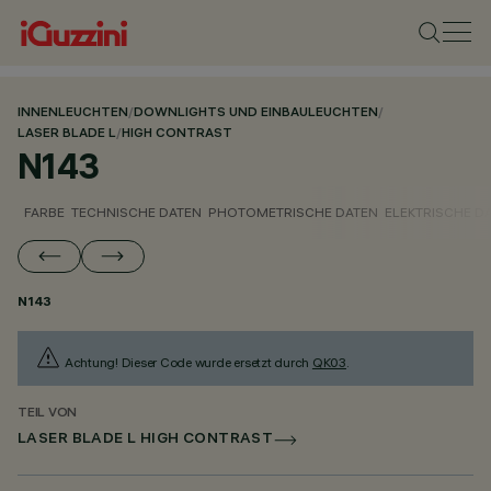
INNENLEUCHTEN
/
DOWNLIGHTS UND EINBAULEUCHTEN
/
LASER BLADE L
/
HIGH CONTRAST
N143
FARBE
TECHNISCHE DATEN
PHOTOMETRISCHE DATEN
ELEKTRISCHE D
N143
Achtung! Dieser Code wurde ersetzt durch
QK03
.
TEIL VON
LASER BLADE L HIGH CONTRAST