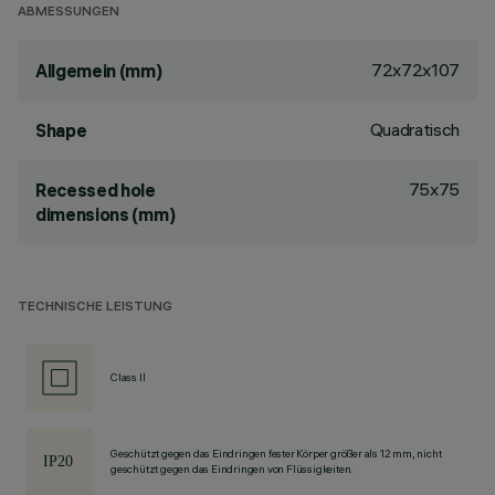
ABMESSUNGEN
72x72x107
Allgemein (mm)
Quadratisch
Shape
75x75
Recessed hole
dimensions (mm)
TECHNISCHE LEISTUNG
Class II
Geschützt gegen das Eindringen fester Körper größer als 12 mm, nicht
geschützt gegen das Eindringen von Flüssigkeiten.