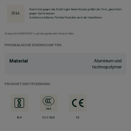
Geschützt gegen das Eindringen fester Körper größer als 1 mm, geschützt
gegen Spritzwasser.
Auf dem sichtbaren Teil des Produkts nach der Installation
Entspricht EN60598-1 und den geltenden Vorschriften.
PHYSIKALISCHE EIGENSCHAFTEN
Aluminium und
Material
technopolymer
PRODUKTZERTIFIZIERUNG
BIS
CCC S&E
CE