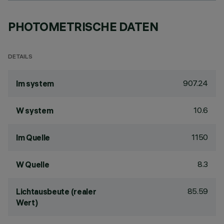
PHOTOMETRISCHE DATEN
DETAILS
907.24
lm system
10.6
W system
1150
lm Quelle
8.3
W Quelle
85.59
Lichtausbeute (realer
Wert)