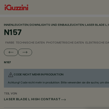
INNENLEUCHTEN
/
DOWNLIGHTS UND EINBAULEUCHTEN
/
LASER BLADE L
/
N157
FARBE
TECHNISCHE DATEN
PHOTOMETRISCHE DATEN
ELEKTRISCHE D
N157
CODE NICHT MEHR IN PRODUKTION
Achtung! Code nicht mehr in produktion. Bitte verwenden sie die suche, um die 
TEIL VON
LASER BLADE L HIGH CONTRAST