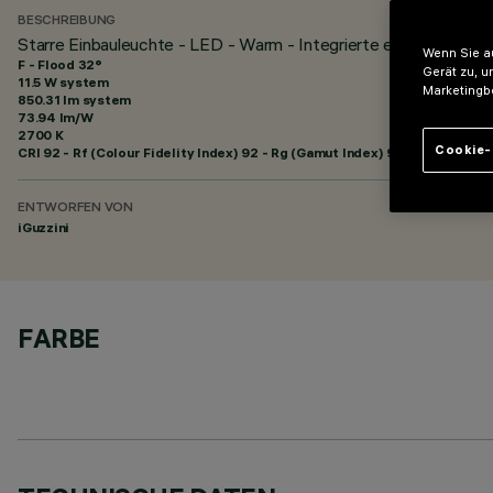
BESCHREIBUNG
Starre Einbauleuchte - LED - Warm - Integrierte elektronische
Wenn Sie au
F - Flood 32°
Gerät zu, u
11.5 W system
Marketingb
850.31 lm system
73.94 lm/W
2700 K
Cookie-
CRI
92
- Rf (Colour Fidelity Index) 92 - Rg (Gamut Index) 99
ENTWORFEN VON
iGuzzini
FARBE