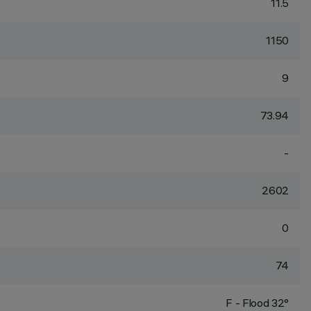
11.5
1150
9
73.94
-
2602
0
74
F - Flood 32°