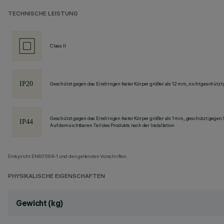
TECHNISCHE LEISTUNG
Class II
Geschützt gegen das Eindringen fester Körper größer als 12 mm, nicht geschützt
Geschützt gegen das Eindringen fester Körper größer als 1 mm, geschützt gegen 
Auf dem sichtbaren Teil des Produkts nach der Installation
Entspricht EN60598-1 und den geltenden Vorschriften.
PHYSIKALISCHE EIGENSCHAFTEN
Gewicht (kg)