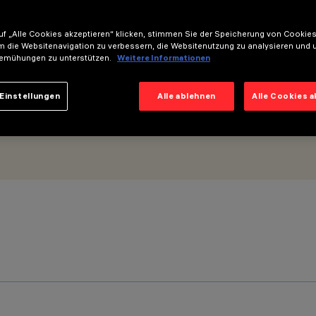
 Versorgungseinheit - Beam Flood
f „Alle Cookies akzeptieren“ klicken, stimmen Sie der Speicherung von Cookies
m die Websitenavigation zu verbessern, die Websitenutzung zu analysieren und 
emühungen zu unterstützen.
Weitere Informationen
Einstellungen
Alle ablehnen
Alle Cookies 