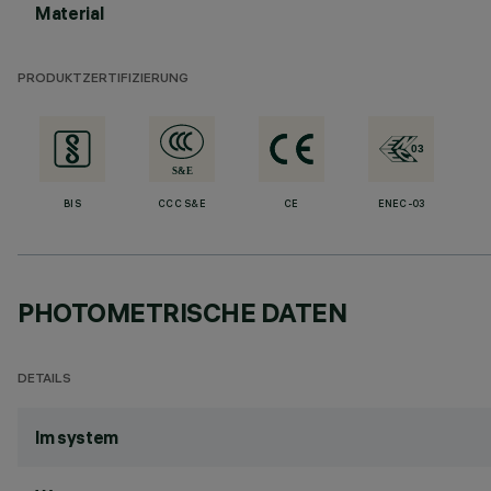
Material
PRODUKTZERTIFIZIERUNG
BIS
CCC S&E
CE
ENEC-03
PHOTOMETRISCHE DATEN
DETAILS
lm system