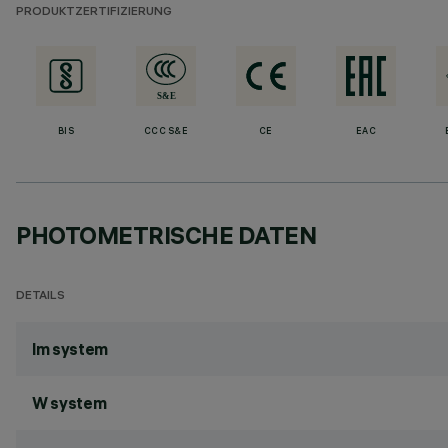
PRODUKTZERTIFIZIERUNG
BIS
CCC S&E
CE
EAC
PHOTOMETRISCHE DATEN
DETAILS
lm system
W system