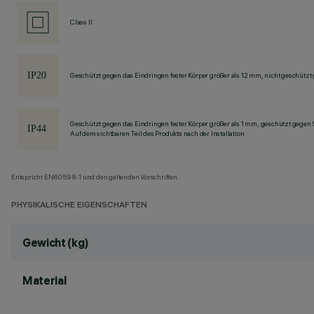
Class II
Geschützt gegen das Eindringen fester Körper größer als 12 mm, nicht geschützt
Geschützt gegen das Eindringen fester Körper größer als 1 mm, geschützt gegen 
Auf dem sichtbaren Teil des Produkts nach der Installation
Entspricht EN60598-1 und den geltenden Vorschriften.
PHYSIKALISCHE EIGENSCHAFTEN
Gewicht (kg)
Material