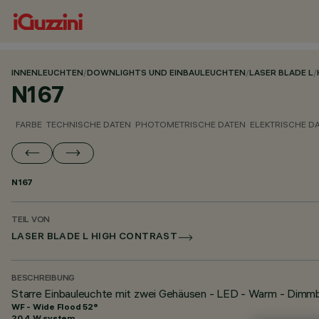
INNENLEUCHTEN
/
DOWNLIGHTS UND EINBAULEUCHTEN
/
LASER BLADE L
/
N167
FARBE
TECHNISCHE DATEN
PHOTOMETRISCHE DATEN
ELEKTRISCHE D
N167
TEIL VON
LASER BLADE L HIGH CONTRAST
BESCHREIBUNG
Starre Einbauleuchte mit zwei Gehäusen - LED - Warm - Dimmb
WF - Wide Flood 52°
20.4 W system