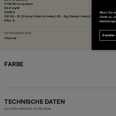
1709.55 lm system
83.8 lm/W
3000 K
Wenn Sie au
CRI
92
- Rf (Colour Fidelity Index) 92 - Rg (Gamut Index) 99
Gerät zu, u
DALI-2
Marketingb
ENTWORFEN VON
Cookie-
iGuzzini
FARBE
TECHNISCHE DATEN
LETZTES UPDATE: 07.08.2026