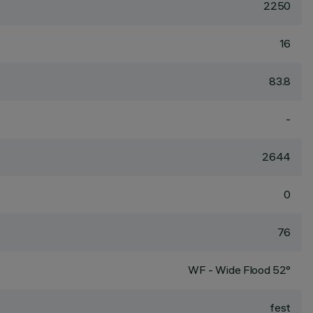
2250
16
83.8
-
2644
0
76
WF - Wide Flood 52°
fest