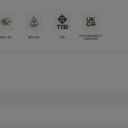
UK CONFORMITY
ENEC-03
RETILAP
TISI
ASSESSED