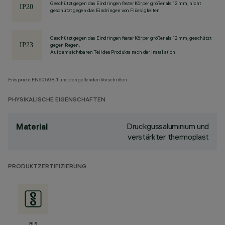
Geschützt gegen das Eindringen fester Körper größer als 12 mm, nicht
geschützt gegen das Eindringen von Flüssigkeiten.
Geschützt gegen das Eindringen fester Körper größer als 12 mm, geschützt
gegen Regen.
Auf dem sichtbaren Teil des Produkts nach der Installation
Entspricht EN60598-1 und den geltenden Vorschriften.
PHYSIKALISCHE EIGENSCHAFTEN
Druckgussaluminium und
Material
verstärkter thermoplast
PRODUKTZERTIFIZIERUNG
BIS