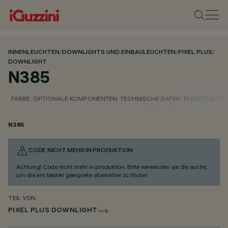
INNENLEUCHTEN
/
DOWNLIGHTS UND EINBAULEUCHTEN
/
PIXEL PLUS
/
DOWNLIGHT
N385
FARBE
OPTIONALE KOMPONENTEN
TECHNISCHE DATEN
PHOTOMETRIS
N385
CODE NICHT MEHR IN PRODUKTION
Achtung! Code nicht mehr in produktion. Bitte verwenden sie die suche,
um die am besten geeignete alternative zu finden.
TEIL VON
PIXEL PLUS DOWNLIGHT