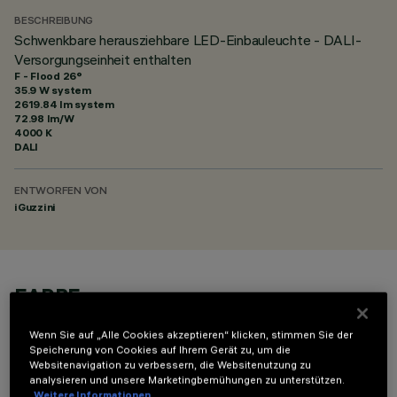
BESCHREIBUNG
Schwenkbare herausziehbare LED-Einbauleuchte - DALI-
Versorgungseinheit enthalten
F - Flood 26°
35.9 W system
2619.84 lm system
72.98 lm/W
4000 K
DALI
ENTWORFEN VON
iGuzzini
FARBE
Wenn Sie auf „Alle Cookies akzeptieren“ klicken, stimmen Sie der
Speicherung von Cookies auf Ihrem Gerät zu, um die
Websitenavigation zu verbessern, die Websitenutzung zu
analysieren und unsere Marketingbemühungen zu unterstützen.
Weitere Informationen