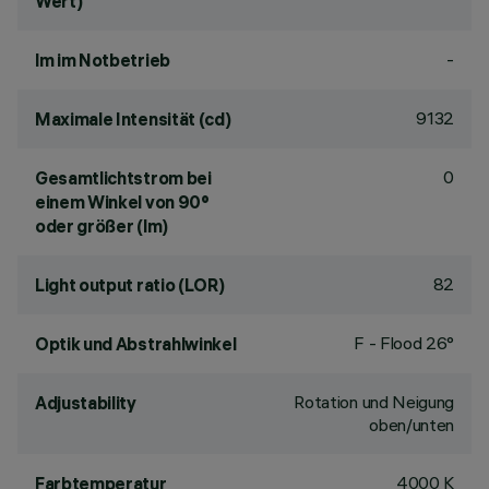
Wert)
-
lm im Notbetrieb
9132
Maximale Intensität (cd)
0
Gesamtlichtstrom bei
einem Winkel von 90°
oder größer (lm)
82
Light output ratio (LOR)
F - Flood 26°
Optik und Abstrahlwinkel
Rotation und Neigung
Adjustability
oben/unten
4000 K
Farbtemperatur