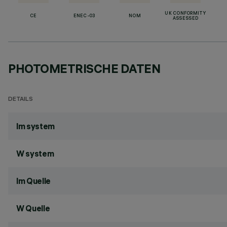
UK CONFORMITY
CE
ENEC-03
NOM
ASSESSED
PHOTOMETRISCHE DATEN
DETAILS
lm system
W system
lm Quelle
W Quelle