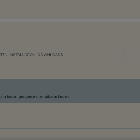
ATEN
INSTALLATION
DOWNLOADS
am besten geeignete alternative zu finden.