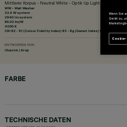
Mittlerer Korpus - Neutral White - Optik Up Light Wall Washer
WW - Wall Washer
33.4 W system
Wenn Sie au
2840 lm system
Gerät zu, u
85.03 lm/W
Marketingb
4000 K
CRI
82
- Rf (Colour Fidelity Index) 83 - Rg (Gamut Index) 92
Cookie-
ENTWORFEN VON
iGuzzini / Arup
FARBE
TECHNISCHE DATEN