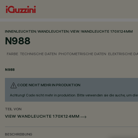
INNENLEUCHTEN
/
WANDLEUCHTEN
/
VIEW
/
WANDLEUCHTE 170X124MM
N988
FARBE
TECHNISCHE DATEN
PHOTOMETRISCHE DATEN
ELEKTRISCHE D
N988
CODE NICHT MEHR IN PRODUKTION
Achtung! Code nicht mehr in produktion. Bitte verwenden sie die suche, um die 
TEIL VON
VIEW WANDLEUCHTE 170X124MM
BESCHREIBUNG