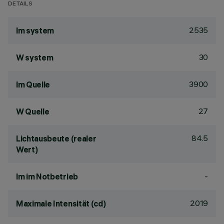
DETAILS
2535
lm system
30
W system
3900
lm Quelle
27
W Quelle
84.5
Lichtausbeute (realer
Wert)
-
lm im Notbetrieb
2019
Maximale Intensität (cd)