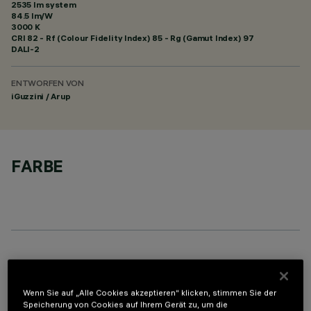
2535 lm system
84.5 lm/W
3000 K
CRI
82
- Rf (Colour Fidelity Index) 85 - Rg (Gamut Index) 97
DALI-2
ENTWORFEN VON
iGuzzini / Arup
FARBE
TECHNISCHE DATEN
LETZTES UPDATE: 06.08.2026
Wenn Sie auf „Alle Cookies akzeptieren“ klicken, stimmen Sie der
Speicherung von Cookies auf Ihrem Gerät zu, um die