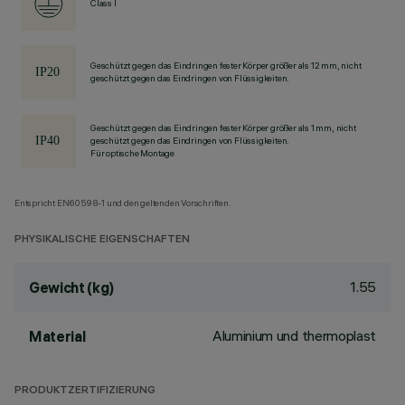
Class I
Geschützt gegen das Eindringen fester Körper größer als 12 mm, nicht
geschützt gegen das Eindringen von Flüssigkeiten.
Geschützt gegen das Eindringen fester Körper größer als 1 mm, nicht
geschützt gegen das Eindringen von Flüssigkeiten.
Für optische Montage
Entspricht EN60598-1 und den geltenden Vorschriften.
PHYSIKALISCHE EIGENSCHAFTEN
1.55
Gewicht (kg)
Aluminium und thermoplast
Material
PRODUKTZERTIFIZIERUNG