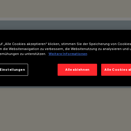
esten Innovationen auf dem Lau
f „Alle Cookies akzeptieren“ klicken, stimmen Sie der Speicherung von Cookies
m die Websitenavigation zu verbessern, die Websitenutzung zu analysieren und 
neue Produkte, Messen und Init
emühungen zu unterstützen.
Weitere Informationen
Einstellungen
Alle ablehnen
Alle Cookies 