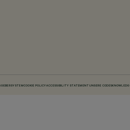
SGEBERSYSTEM
COOKIE POLICY
ACCESSIBILITY STATEMENT
UNSERE CODES
KNOWLEDGE