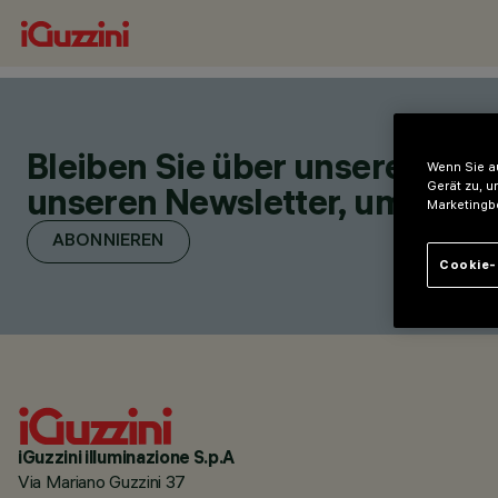
Bleiben Sie über unsere neu
Wenn Sie au
Gerät zu, u
unseren Newsletter, um über 
Marketingb
ABONNIEREN
Cookie-
iGuzzini illuminazione S.p.A
Via Mariano Guzzini 37