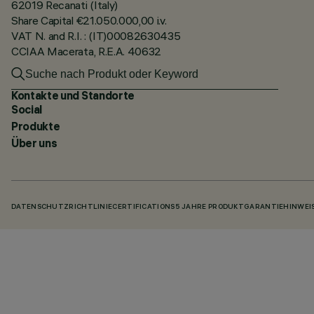
62019 Recanati (Italy)
Share Capital €21.050.000,00 i.v.
VAT N. and R.I. : (IT)00082630435
CCIAA Macerata, R.E.A. 40632
Kontakte und Standorte
Social
Produkte
Über uns
DATENSCHUTZRICHTLINIE
CERTIFICATIONS
5 JAHRE PRODUKTGARANTIE
HINWEI