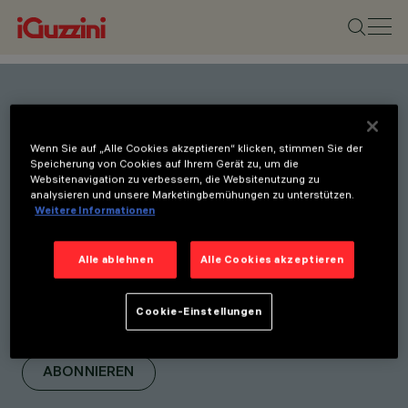
Bleiben Sie über unsere
Wenn Sie auf „Alle Cookies akzeptieren“ klicken, stimmen Sie der
neuesten Innovationen auf
Speicherung von Cookies auf Ihrem Gerät zu, um die
Websitenavigation zu verbessern, die Websitenutzung zu
dem Laufenden.
analysieren und unsere Marketingbemühungen zu unterstützen.
Weitere Informationen
Abonnieren Sie unseren
Newsletter, um über neue
Alle ablehnen
Alle Cookies akzeptieren
Produkte, Messen und
Initiativen informiert zu
Cookie-Einstellungen
werden.
ABONNIEREN