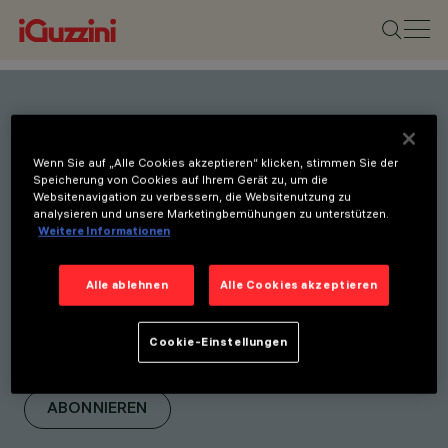
Bleiben Sie über unsere
Wenn Sie auf „Alle Cookies akzeptieren“ klicken, stimmen Sie der
neuesten Innovationen auf
Speicherung von Cookies auf Ihrem Gerät zu, um die
Websitenavigation zu verbessern, die Websitenutzung zu
dem Laufenden.
analysieren und unsere Marketingbemühungen zu unterstützen.
Weitere Informationen
Abonnieren Sie unseren
Newsletter, um über neue
Alle ablehnen
Alle Cookies akzeptieren
Produkte, Messen und
Initiativen informiert zu
Cookie-Einstellungen
werden.
ABONNIEREN