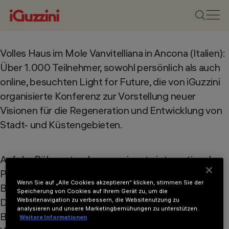
Volles Haus im Mole Vanvitelliana in Ancona (Italien):
Über 1.000 Teilnehmer, sowohl persönlich als auch
online, besuchten Light for Future, die von iGuzzini
organisierte Konferenz zur Vorstellung neuer
Visionen für die Regeneration und Entwicklung von
Stadt- und Küstengebieten.
Auf der Bühne standen prominente internationale
Persönlichkeiten, darunter die Architekten Stefano
Wenn Sie auf „Alle Cookies akzeptieren“ klicken, stimmen Sie der
Boeri und Benedetta Tagliabue, der Lichtdesigner
Speicherung von Cookies auf Ihrem Gerät zu, um die
Dean Skira, der Neurowissenschaftler Andrea
Websitenavigation zu verbessern, die Websitenutzung zu
analysieren und unsere Marketingbemühungen zu unterstützen.
Bariselli und die Astrophysikerin und
Weitere Informationen