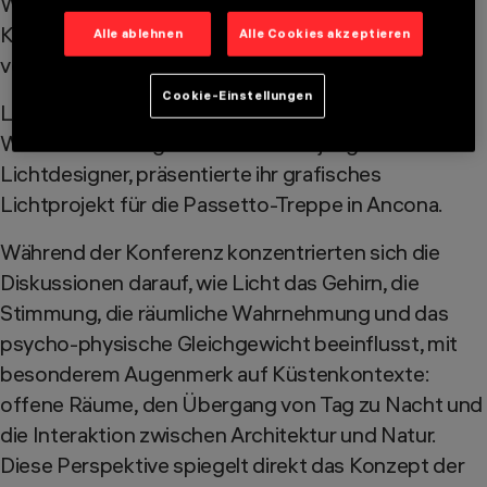
Wissenschaftskommunikatorin Edwige Pezzulli.
Koordiniert von der Journalistin Marialuisa Pezzali
Alle ablehnen
Alle Cookies akzeptieren
von Radio 24 Il Sole 24 Ore.
Cookie-Einstellungen
Loeiza Cabaret, Gewinnerin des internationalen
Wettbewerbs Light for Future für junge
Lichtdesigner, präsentierte ihr grafisches
Lichtprojekt für die Passetto-Treppe in Ancona.
Während der Konferenz konzentrierten sich die
Diskussionen darauf, wie Licht das Gehirn, die
Stimmung, die räumliche Wahrnehmung und das
psycho-physische Gleichgewicht beeinflusst, mit
besonderem Augenmerk auf Küstenkontexte:
offene Räume, den Übergang von Tag zu Nacht und
die Interaktion zwischen Architektur und Natur.
Diese Perspektive spiegelt direkt das Konzept der