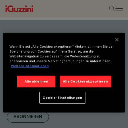
Bleiben Sie über unsere
Wenn Sie auf „Alle Cookies akzeptieren“ klicken, stimmen Sie der
neuesten Innovationen auf
Speicherung von Cookies auf Ihrem Gerät zu, um die
Websitenavigation zu verbessern, die Websitenutzung zu
dem Laufenden.
analysieren und unsere Marketingbemühungen zu unterstützen.
Weitere Informationen
Abonnieren Sie unseren
Newsletter, um über neue
Alle ablehnen
Alle Cookies akzeptieren
Produkte, Messen und
Initiativen informiert zu
Cookie-Einstellungen
werden.
ABONNIEREN