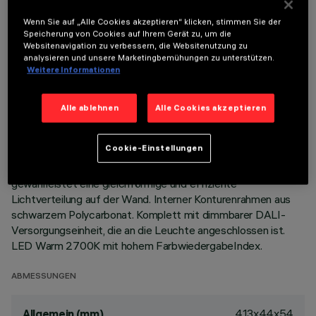
Wenn Sie auf „Alle Cookies akzeptieren“ klicken, stimmen Sie der
BESCHREIBUNG
Speicherung von Cookies auf Ihrem Gerät zu, um die
Websitenavigation zu verbessern, die Websitenutzung zu
Miniaturisierte, rechteckige Einbauleuchte mit LED.
analysieren und unsere Marketingbemühungen zu unterstützen.
Weitere Informationen
Hauptkorpus mit strahlender Oberfläche aus
Aluminiumdruckguss, Version mit Anschlag-Konturenrahmen.
Asymmetrisches optisches System, das spezifisch für eine
Alle ablehnen
Alle Cookies akzeptieren
effiziente Wallwasher-Lichtverteilung konzipiert ist.
Lichtstromverstärker - Reflektor aus Reinstaluminium -
Cookie-Einstellungen
Blendschutz aus PMMA mit gerillter Oberfläche; eine
spezielle Folie aus Acryl, die am Blendschutz angebracht ist,
gewährleistet eine gleichförmige und effiziente
Lichtverteilung auf der Wand. Interner Konturenrahmen aus
schwarzem Polycarbonat. Komplett mit dimmbarer DALI-
Versorgungseinheit, die an die Leuchte angeschlossen ist.
LED Warm 2700K mit hohem FarbwiedergabeIndex.
ABMESSUNGEN
413x44x54
Allgemein (mm)