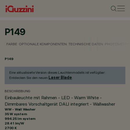
P149
FARBE
OPTIONALE KOMPONENTEN
TECHNISCHE DATEN
PHOTOMETRIS
P149
Eine aktualisierte Version dieses Leuchtenmodells ist verfügbar:
Laser Blade
Entdecken Sie den neuen
.
BESCHREIBUNG
Einbauleuchte mit Rahmen - LED - Warm White -
Dimmbares Vorschaltgerät DALI integriert - Wallwasher
WW - Wall Washer
35 W system
994.25 lm system
28.41 lm/W
2700 K