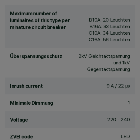
Maximum number of
B10A: 20 Leuchten
luminaires of this type per
B16A: 33 Leuchten
minature circuit breaker
C10A: 34 Leuchten
C16A: 56 Leuchten
2kV Gleichtaktspannung
Überspannungsschutz
und 1kV
Gegentaktspannung
9 A / 22 µs
Inrush current
1
Minimale Dimmung
220 - 240
Voltage
LED
ZVEI code