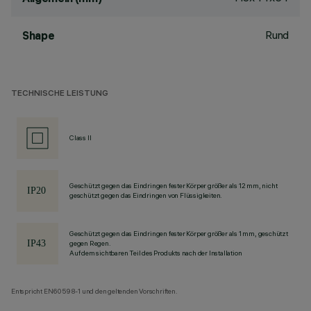
Rund
Shape
TECHNISCHE LEISTUNG
Class II
Geschützt gegen das Eindringen fester Körper größer als 12 mm, nicht
geschützt gegen das Eindringen von Flüssigkeiten.
Geschützt gegen das Eindringen fester Körper größer als 1 mm, geschützt
gegen Regen.
Auf dem sichtbaren Teil des Produkts nach der Installation
Entspricht EN60598-1 und den geltenden Vorschriften.