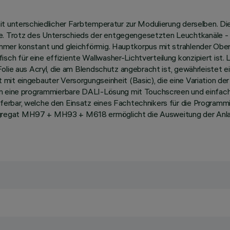
mit unterschiedlicher Farbtemperatur zur Modulierung derselben. 
. Trotz des Unterschieds der entgegengesetzten Leuchtkanäle - 
mmer konstant und gleichförmig. Hauptkorpus mit strahlender Ober
h für eine effiziente Wallwasher-Lichtverteilung konzipiert ist. L
olie aus Acryl, die am Blendschutz angebracht ist, gewährleistet ei
mit eingebauter Versorgungseinheit (Basic), die eine Variation d
an eine programmierbare DALI-Lösung mit Touchscreen und einfache
eferbar, welche den Einsatz eines Fachtechnikers für die Progr
ggregat MH97 + MH93 + M618 ermöglicht die Ausweitung der Anl