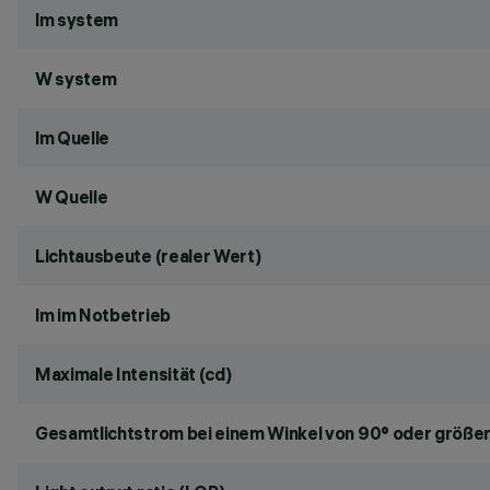
lm system
W system
lm Quelle
W Quelle
Lichtausbeute (realer Wert)
lm im Notbetrieb
Maximale Intensität (cd)
Gesamtlichtstrom bei einem Winkel von 90° oder größer