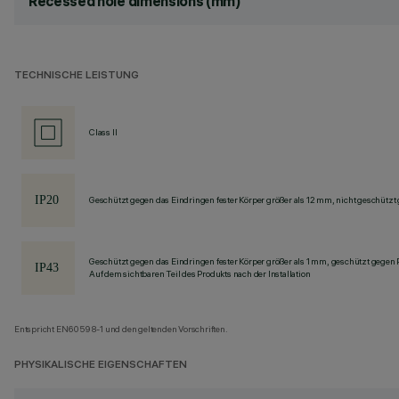
Recessed hole dimensions (mm)
TECHNISCHE LEISTUNG
Class II
Geschützt gegen das Eindringen fester Körper größer als 12 mm, nicht geschützt
Geschützt gegen das Eindringen fester Körper größer als 1 mm, geschützt gegen
Auf dem sichtbaren Teil des Produkts nach der Installation
Entspricht EN60598-1 und den geltenden Vorschriften.
PHYSIKALISCHE EIGENSCHAFTEN