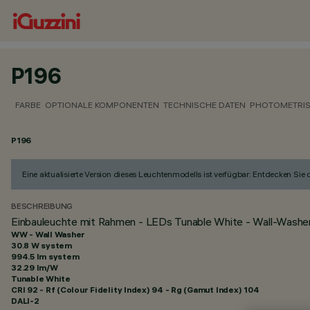
P196
FARBE
OPTIONALE KOMPONENTEN
TECHNISCHE DATEN
PHOTOMETRIS
P196
Eine aktualisierte Version dieses Leuchtenmodells ist verfügbar: Entdecken Sie
BESCHREIBUNG
Einbauleuchte mit Rahmen - LEDs Tunable White - Wall-Washe
WW - Wall Washer
30.8 W system
994.5 lm system
32.29 lm/W
Tunable White
CRI
92
- Rf (Colour Fidelity Index) 94 - Rg (Gamut Index) 104
DALI-2