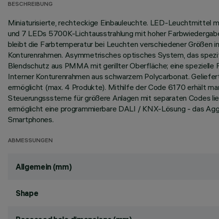
BESCHREIBUNG
Miniaturisierte, rechteckige Einbauleuchte. LED-Leuchtmittel 
und 7 LEDs 5700K-Lichtausstrahlung mit hoher Farbwiedergabe
bleibt die Farbtemperatur bei Leuchten verschiedener Größen i
Konturenrahmen. Asymmetrisches optisches System, das spezifisc
Blendschutz aus PMMA mit gerillter Oberfläche; eine spezielle F
Interner Konturenrahmen aus schwarzem Polycarbonat. Geliefert 
ermöglicht (max. 4 Produkte). Mithilfe der Code 6170 erhält m
Steuerungsssteme für größere Anlagen mit separaten Codes li
ermöglicht eine programmierbare DALI / KNX-Lösung - das A
Smartphones.
ABMESSUNGEN
Allgemein (mm)
Shape