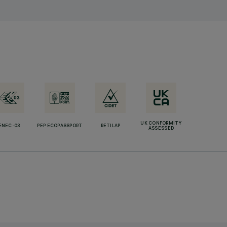
UK CONFORMITY
ENEC-03
PEP ECOPASSPORT
RETILAP
ASSESSED