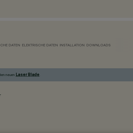
CHE DATEN
ELEKTRISCHE DATEN
INSTALLATION
DOWNLOADS
Laser Blade
 den neuen
.
r