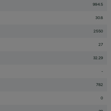
994.5
30.8
2550
27
32.29
-
782
0