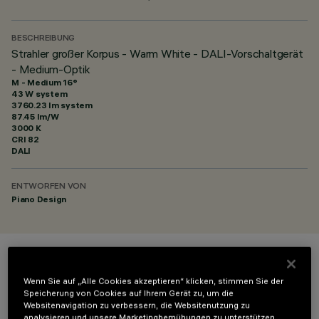
BESCHREIBUNG
Strahler großer Korpus - Warm White - DALI-Vorschaltgerät
- Medium-Optik
M - Medium 16°
43 W system
3760.23 lm system
87.45 lm/W
3000 K
CRI
82
DALI
ENTWORFEN VON
Piano Design
FARBE
Wenn Sie auf „Alle Cookies akzeptieren“ klicken, stimmen Sie der
Speicherung von Cookies auf Ihrem Gerät zu, um die
Websitenavigation zu verbessern, die Websitenutzung zu
analysieren und unsere Marketingbemühungen zu unterstützen.