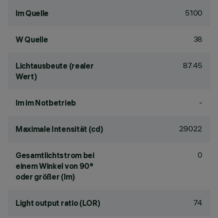
5100
lm Quelle
38
W Quelle
87.45
Lichtausbeute (realer
Wert)
-
lm im Notbetrieb
29022
Maximale Intensität (cd)
0
Gesamtlichtstrom bei
einem Winkel von 90°
oder größer (lm)
74
Light output ratio (LOR)