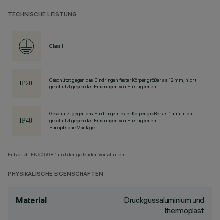
TECHNISCHE LEISTUNG
Class I
Geschützt gegen das Eindringen fester Körper größer als 12 mm, nicht
geschützt gegen das Eindringen von Flüssigkeiten.
Geschützt gegen das Eindringen fester Körper größer als 1 mm, nicht
geschützt gegen das Eindringen von Flüssigkeiten.
Für optische Montage
Entspricht EN60598-1 und den geltenden Vorschriften.
PHYSIKALISCHE EIGENSCHAFTEN
Druckgussaluminium und
Material
thermoplast