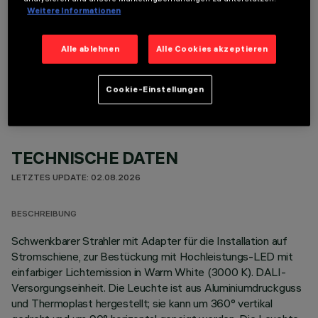
Weitere Informationen
Alle ablehnen
Alle Cookies akzeptieren
OPTIONALE KOMPONENTEN
Cookie-Einstellungen
TECHNISCHE DATEN
LETZTES UPDATE: 02.08.2026
BESCHREIBUNG
Schwenkbarer Strahler mit Adapter für die Installation auf
Stromschiene, zur Bestückung mit Hochleistungs-LED mit
einfarbiger Lichtemission in Warm White (3000 K). DALI-
Versorgungseinheit. Die Leuchte ist aus Aluminiumdruckguss
und Thermoplast hergestellt; sie kann um 360° vertikal