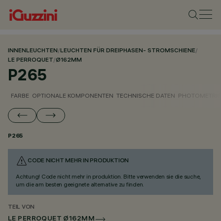
INNENLEUCHTEN
/
LEUCHTEN FÜR DREIPHASEN- STROMSCHIENE
/
LE PERROQUET
/
Ø162MM
P265
FARBE
OPTIONALE KOMPONENTEN
TECHNISCHE DATEN
PHOTOMETRIS
P265
CODE NICHT MEHR IN PRODUKTION
Achtung! Code nicht mehr in produktion. Bitte verwenden sie die suche,
um die am besten geeignete alternative zu finden.
TEIL VON
LE PERROQUET Ø162MM