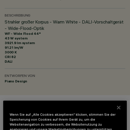
BESCHREIBUNG
Strahler großer Korpus - Warm White - DALI-Vorschaltgerät
- Wide-Flood-Optik
WF - Wide Flood 44°
43 W system
3921.9 lm system
91.21 lm/W
3000 K
CRI
82
DALI
ENTWORFEN VON
Piano Design
FARBE
Wenn Sie auf „Alle Cookies akzeptieren“ klicken, stimmen Sie der
Speicherung von Cookies auf Ihrem Gerät zu, um die
Websitenavigation zu verbessern, die Websitenutzung zu
analysieren und unsere Marketingbemühungen zu unterstützen.