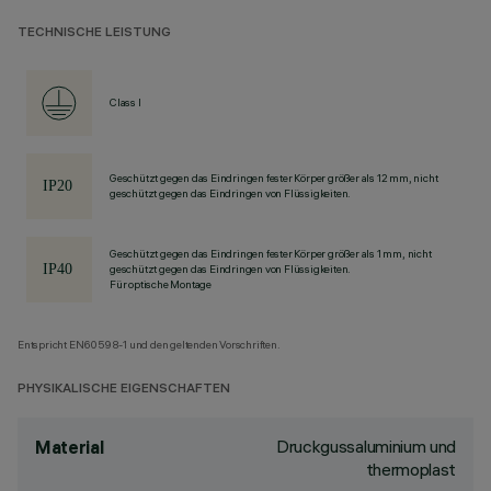
TECHNISCHE LEISTUNG
Class I
Geschützt gegen das Eindringen fester Körper größer als 12 mm, nicht
geschützt gegen das Eindringen von Flüssigkeiten.
Geschützt gegen das Eindringen fester Körper größer als 1 mm, nicht
geschützt gegen das Eindringen von Flüssigkeiten.
Für optische Montage
Entspricht EN60598-1 und den geltenden Vorschriften.
PHYSIKALISCHE EIGENSCHAFTEN
Druckgussaluminium und
Material
thermoplast