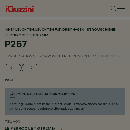
INNENLEUCHTEN
/
LEUCHTEN FÜR DREIPHASEN- STROMSCHIENE
/
LE PERROQUET
/
Ø162MM
P267
FARBE
OPTIONALE KOMPONENTEN
TECHNISCHE DATEN
PHOTOMETRIS
P267
CODE NICHT MEHR IN PRODUKTION
Achtung! Code nicht mehr in produktion. Bitte verwenden sie die suche,
um die am besten geeignete alternative zu finden.
TEIL VON
LE PERROQUET Ø162MM