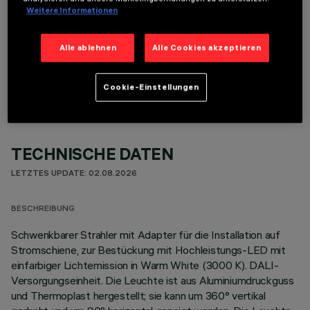
Weitere Informationen
Alle ablehnen
Alle Cookies akzeptieren
OPTIONALE KOMPONENTEN
Cookie-Einstellungen
TECHNISCHE DATEN
LETZTES UPDATE: 02.08.2026
BESCHREIBUNG
Schwenkbarer Strahler mit Adapter für die Installation auf
Stromschiene, zur Bestückung mit Hochleistungs-LED mit
einfarbiger Lichtemission in Warm White (3000 K). DALI-
Versorgungseinheit. Die Leuchte ist aus Aluminiumdruckguss
und Thermoplast hergestellt; sie kann um 360° vertikal