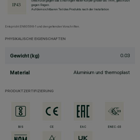
Geschützt gegen das Eindringen fester Körper größer als 1 mm, geschützt
gegen Regen.
Auf dem sichtbaren Teil des Produkts nach der Installation
Entspricht EN60598-1 und den geltenden Vorschriften.
PHYSIKALISCHE EIGENSCHAFTEN
0.03
Gewicht (kg)
Aluminium und thermoplast
Material
PRODUKTZERTIFIZIERUNG
BIS
CE
EAC
ENEC-03