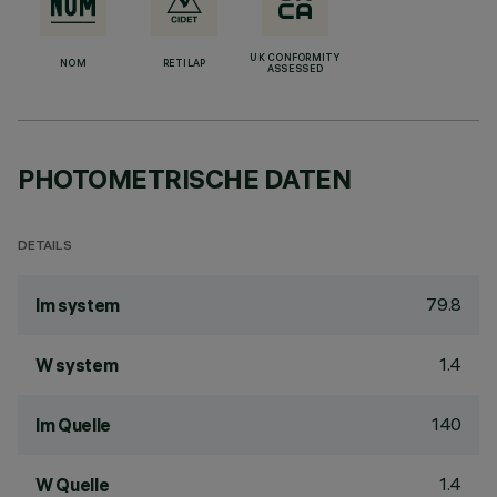
UK CONFORMITY
NOM
RETILAP
ASSESSED
PHOTOMETRISCHE DATEN
DETAILS
79.8
lm system
1.4
W system
140
lm Quelle
1.4
W Quelle