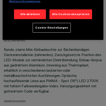
Weitere Informationen
Alle ablehnen
Alle Cookies akzeptieren
TECHNISCHE DATEN
Cookie-Einstellungen
LETZTES UPDATE: 05.08.2026
BESCHREIBUNG
Runde, starre Mini-Einbauleuchte zur flächenbündigen
Deckeninstallation (rahmenlos). Zurückgesetzte Position des
LED-Moduls zur verminderten Direktblendung. Einbau-Korpus
aus gedrehtem Aluminium, Innenring aus Thermoplast,
erhältlich in verschiedenen lackierten oder
metallbeschichteten Ausführungen. Optische,
hochauflösende Linse aus PMMA - Spot (16°) LED 2700K
mit hohem Farbwiedergabe-Index. Versorgungseinheit mit
getrenntem Code verfügbar.
ABMESSUNGEN