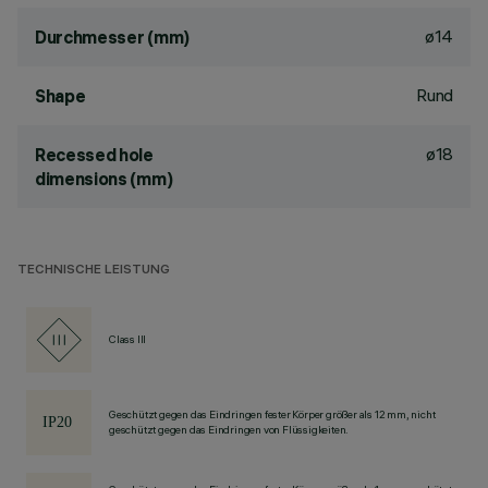
ø14
Durchmesser (mm)
Rund
Shape
ø18
Recessed hole
dimensions (mm)
TECHNISCHE LEISTUNG
Class III
Geschützt gegen das Eindringen fester Körper größer als 12 mm, nicht
geschützt gegen das Eindringen von Flüssigkeiten.