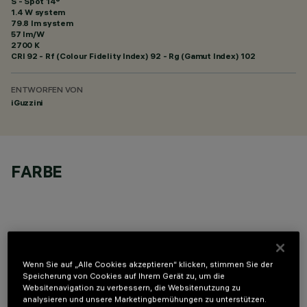
S - Spot 14°
1.4 W system
79.8 lm system
57 lm/W
2700 K
CRI
92
- Rf (Colour Fidelity Index) 92 - Rg (Gamut Index) 102
ENTWORFEN VON
iGuzzini
FARBE
Wenn Sie auf „Alle Cookies akzeptieren“ klicken, stimmen Sie der
OPTIONALE KOMPONENTEN
Speicherung von Cookies auf Ihrem Gerät zu, um die
Websitenavigation zu verbessern, die Websitenutzung zu
analysieren und unsere Marketingbemühungen zu unterstützen.