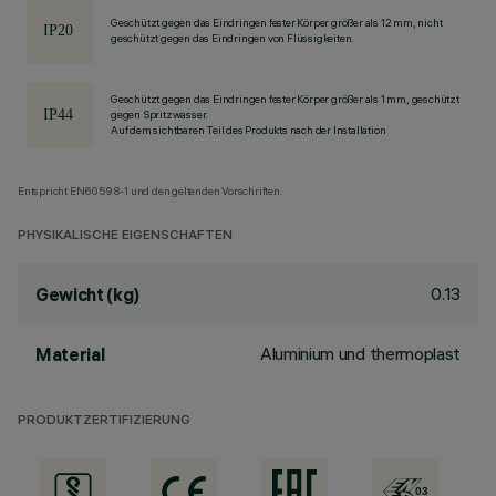
Geschützt gegen das Eindringen fester Körper größer als 12 mm, nicht
geschützt gegen das Eindringen von Flüssigkeiten.
Geschützt gegen das Eindringen fester Körper größer als 1 mm, geschützt
gegen Spritzwasser.
Auf dem sichtbaren Teil des Produkts nach der Installation
Entspricht EN60598-1 und den geltenden Vorschriften.
PHYSIKALISCHE EIGENSCHAFTEN
0.13
Gewicht (kg)
Aluminium und thermoplast
Material
PRODUKTZERTIFIZIERUNG