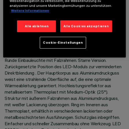
Websitenavigation zu verbessern, die Websitenutzung zu
analysieren und unsere Marketingbemühungen zu unterstützen.
Weitere Informationen
TECHNISCHE DATEN
Alle ablehnen
Alle Cookies akzeptieren
LETZTES UPDATE: 07.08.2026
Cookie-Einstellungen
BESCHREIBUNG
Runde Einbauleuchte mit Falzrahmen. Starre Version.
Zurückgesetzte Position des LED-Moduls zur verminderten
Direktblendung . Der Hauptkorpus aus Aluminiumdruckguss
weist eine strahlende Oberfläche auf, die eine optimale
Wärmeableitung garantiert. Hochleistungsreflektor aus
metallisiertem Thermoplast mit Medium-Optik (25°).
Struktur mit äußerem Falzrahmen aus Aluminiumdruckguss,
mit weißer Lackierung überzogen. Ring im Inneren aus
Thermoplast, erhältlich in verschiedenen lackierten oder
metallbeschichteten Ausführungen. Schutzglas inbegriffen.
Einfacher und schneller Zusammenbau ohne Werkzeug. LED