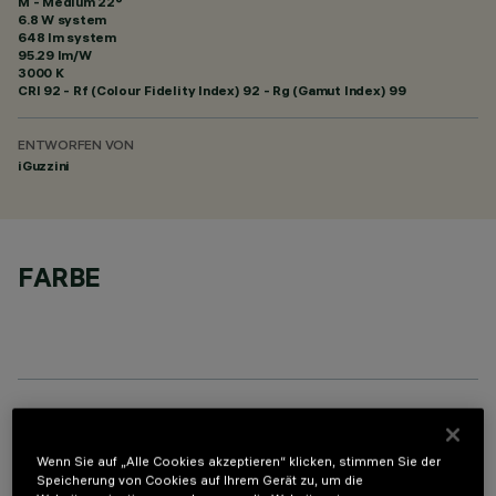
M - Medium 22°
6.8 W system
648 lm system
95.29 lm/W
3000 K
CRI
92
- Rf (Colour Fidelity Index) 92 - Rg (Gamut Index) 99
ENTWORFEN VON
iGuzzini
FARBE
OPTIONALE KOMPONENTEN
Wenn Sie auf „Alle Cookies akzeptieren“ klicken, stimmen Sie der
Speicherung von Cookies auf Ihrem Gerät zu, um die