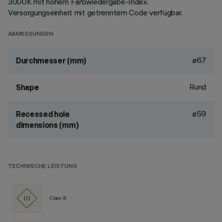
3000K mit hohem Farbwiedergabe-Index.
Versorgungseinheit mit getrenntem Code verfügbar.
ABMESSUNGEN
ø67
Durchmesser (mm)
Rund
Shape
ø59
Recessed hole
dimensions (mm)
TECHNISCHE LEISTUNG
Class III