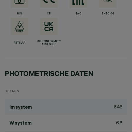
BIS
CE
EAC
ENEC-03
UK CONFORMITY
RETILAP
ASSESSED
PHOTOMETRISCHE DATEN
DETAILS
648
lm system
6.8
W system