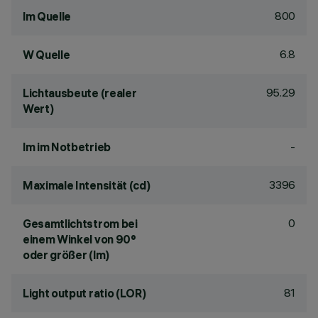
800
lm Quelle
6.8
W Quelle
95.29
Lichtausbeute (realer
Wert)
-
lm im Notbetrieb
3396
Maximale Intensität (cd)
0
Gesamtlichtstrom bei
einem Winkel von 90°
oder größer (lm)
81
Light output ratio (LOR)