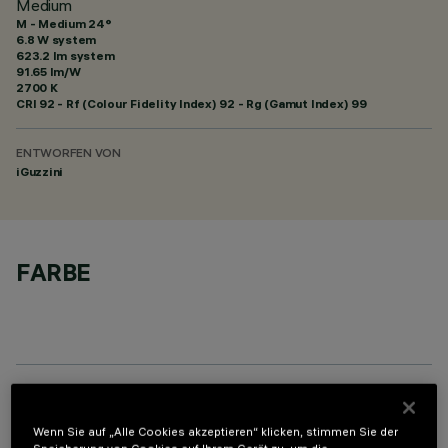
Medium
M - Medium 24°
6.8 W system
623.2 lm system
91.65 lm/W
2700 K
CRI
92
- Rf (Colour Fidelity Index) 92 - Rg (Gamut Index) 99
ENTWORFEN VON
iGuzzini
FARBE
OPTIONALE KOMPONENTEN
Wenn Sie auf „Alle Cookies akzeptieren“ klicken, stimmen Sie der