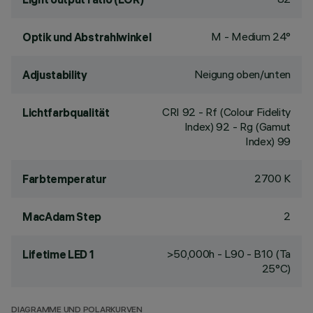
M - Medium 24°
Optik und Abstrahlwinkel
Neigung oben/unten
Adjustability
CRI
92
- Rf (Colour Fidelity
Lichtfarbqualität
Index) 92 - Rg (Gamut
Index) 99
2700 K
Farbtemperatur
2
MacAdam Step
>50,000h - L90 - B10 (Ta
Lifetime LED 1
25°C)
DIAGRAMME UND POLARKURVEN