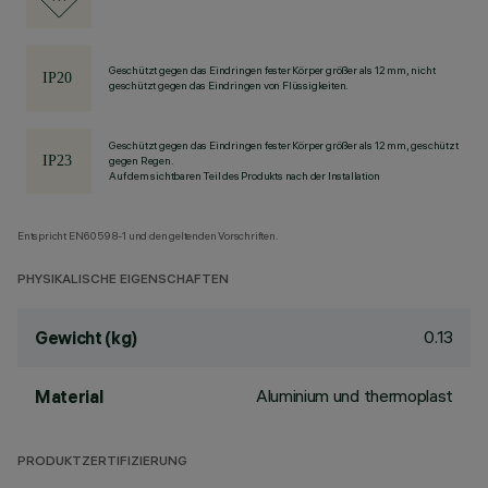
Geschützt gegen das Eindringen fester Körper größer als 12 mm, nicht
geschützt gegen das Eindringen von Flüssigkeiten.
Geschützt gegen das Eindringen fester Körper größer als 12 mm, geschützt
gegen Regen.
Auf dem sichtbaren Teil des Produkts nach der Installation
Entspricht EN60598-1 und den geltenden Vorschriften.
PHYSIKALISCHE EIGENSCHAFTEN
0.13
Gewicht (kg)
Aluminium und thermoplast
Material
PRODUKTZERTIFIZIERUNG