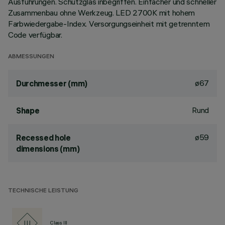
Ausführungen. Schutzglas inbegriffen. Einfacher und schneller
Zusammenbau ohne Werkzeug. LED 2700K mit hohem
Farbwiedergabe-Index. Versorgungseinheit mit getrenntem
Code verfügbar.
ABMESSUNGEN
ø67
Durchmesser (mm)
Rund
Shape
ø59
Recessed hole
dimensions (mm)
TECHNISCHE LEISTUNG
Class III