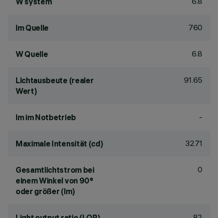
6.8
W system
760
lm Quelle
6.8
W Quelle
91.65
Lichtausbeute (realer
Wert)
-
lm im Notbetrieb
3271
Maximale Intensität (cd)
0
Gesamtlichtstrom bei
einem Winkel von 90°
oder größer (lm)
82
Light output ratio (LOR)