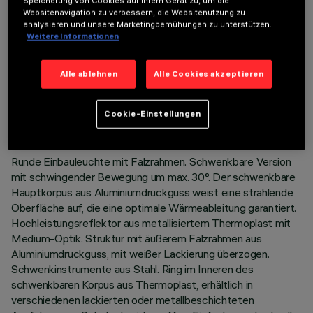
Speicherung von Cookies auf Ihrem Gerät zu, um die
Websitenavigation zu verbessern, die Websitenutzung zu
analysieren und unsere Marketingbemühungen zu unterstützen.
Weitere Informationen
TECHNISCHE DATEN
Alle ablehnen
Alle Cookies akzeptieren
LETZTES UPDATE: 07.08.2026
Cookie-Einstellungen
BESCHREIBUNG
Runde Einbauleuchte mit Falzrahmen. Schwenkbare Version
mit schwingender Bewegung um max. 30°. Der schwenkbare
Hauptkorpus aus Aluminiumdruckguss weist eine strahlende
Oberfläche auf, die eine optimale Wärmeableitung garantiert.
Hochleistungsreflektor aus metallisiertem Thermoplast mit
Medium-Optik. Struktur mit äußerem Falzrahmen aus
Aluminiumdruckguss, mit weißer Lackierung überzogen.
Schwenkinstrumente aus Stahl. Ring im Inneren des
schwenkbaren Korpus aus Thermoplast, erhältlich in
verschiedenen lackierten oder metallbeschichteten