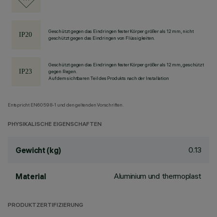
Geschützt gegen das Eindringen fester Körper größer als 12 mm, nicht
geschützt gegen das Eindringen von Flüssigkeiten.
Geschützt gegen das Eindringen fester Körper größer als 12 mm, geschützt
gegen Regen.
Auf dem sichtbaren Teil des Produkts nach der Installation
Entspricht EN60598-1 und den geltenden Vorschriften.
PHYSIKALISCHE EIGENSCHAFTEN
0.13
Gewicht (kg)
Aluminium und thermoplast
Material
PRODUKTZERTIFIZIERUNG