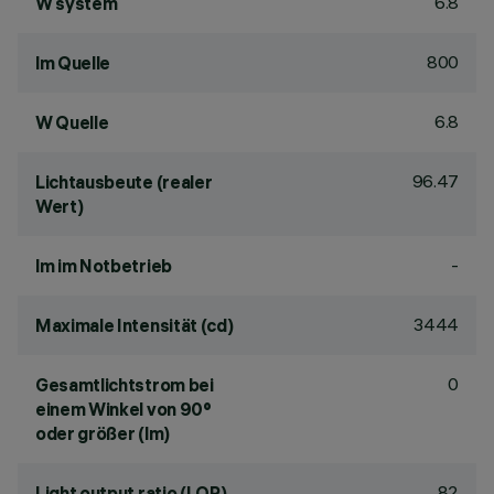
6.8
W system
800
lm Quelle
6.8
W Quelle
96.47
Lichtausbeute (realer
Wert)
-
lm im Notbetrieb
3444
Maximale Intensität (cd)
0
Gesamtlichtstrom bei
einem Winkel von 90°
oder größer (lm)
82
Light output ratio (LOR)