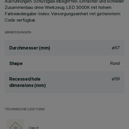
Ausführungen. Schutzglas inbegriffen. Einfacher und schneller
Zusammenbau ohne Werkzeug. LED 3000K mit hohem
Farbwiedergabe-Index. Versorgungseinheit mit getrenntem
Code verfügbar.
ABMESSUNGEN
ø67
Durchmesser (mm)
Rund
Shape
ø59
Recessed hole
dimensions (mm)
TECHNISCHE LEISTUNG
Class III