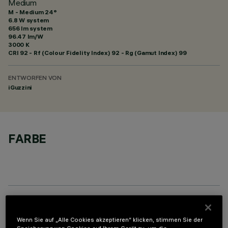
Medium
M - Medium 24°
6.8 W system
656 lm system
96.47 lm/W
3000 K
CRI
92
- Rf (Colour Fidelity Index) 92 - Rg (Gamut Index) 99
ENTWORFEN VON
iGuzzini
FARBE
OPTIONALE KOMPONENTEN
Wenn Sie auf „Alle Cookies akzeptieren“ klicken, stimmen Sie der