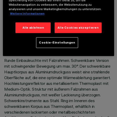
Speicherung von Cookies auf Ihrem Gerät zu, um die
Websitenavigation zu verbessern, die Websitenutzung zu
analysieren und unsere Marketingbemühungen zu unterstützen.
Weitere Informationen
TECHNISCHE DATEN
Alle ablehnen
Alle Cookies akzeptieren
LETZTES UPDATE: 07.08.2026
Cookie-Einstellungen
BESCHREIBUNG
Runde Einbauleuchte mit Falzrahmen. Schwenkbare Version
mit schwingender Bewegung um max. 30°. Der schwenkbare
Hauptkorpus aus Aluminiumdruckguss weist eine strahlende
Oberfläche auf, die eine optimale Wärmeableitung garantiert.
Hochleistungsreflektor aus metallisiertem Thermoplast mit
Medium-Optik. Struktur mit äußerem Falzrahmen aus
Aluminiumdruckguss, mit weißer Lackierung überzogen.
Schwenkinstrumente aus Stahl. Ring im Inneren des
schwenkbaren Korpus aus Thermoplast, erhältlich in
verschiedenen lackierten oder metallbeschichteten